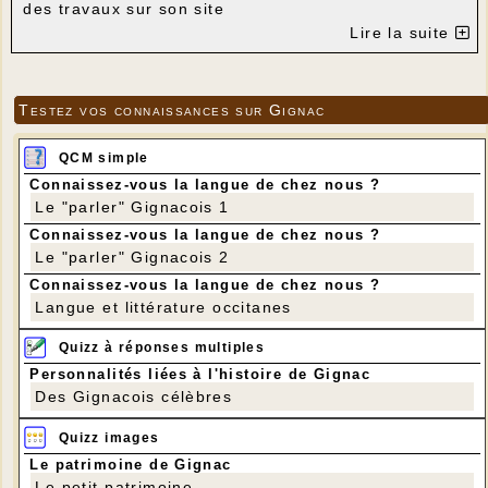
des travaux sur son site
www.alliancetreshautdebit.fr
Lire la suite
Seules les maisons situées dans les secteurs
Leygonie, Les Genestes, Les Fraux et Teyssilhac
seront raccordables à la demande avant la fin 2021.
Tout le reste du territoire communal fait partie de la
Testez vos connaissances sur Gignac
dernière phase, la phase 3, qui devrait se dérouler
au cours de l’année 2022.
Patience donc…
QCM simple
A moyen terme le réseau cuivre et la ligne fibre
coexisteront. Par la suite, le réseau cuivre sera
Connaissez-vous la langue de chez nous ?
démantelé par Orange.
Le "parler" Gignacois 1
Connaissez-vous la langue de chez nous ?
Le "parler" Gignacois 2
Connaissez-vous la langue de chez nous ?
Langue et littérature occitanes
Quizz à réponses multiples
Personnalités liées à l'histoire de Gignac
Des Gignacois célèbres
Quizz images
Le patrimoine de Gignac
Le petit patrimoine