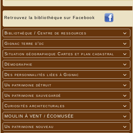
Retrouvez la bibliothèque sur Facebook
Bibliothèque / Centre de ressources

Gignac terre d'oc

Situation géographique Cartes et plan cadastral

Démographie

Des personnalités liées à Gignac

Un patrimoine détruit

Un patrimoine sauvegardé

Curiosités architecturales

MOULIN À VENT / ÉCOMUSÉE

Un patrimoine nouveau
