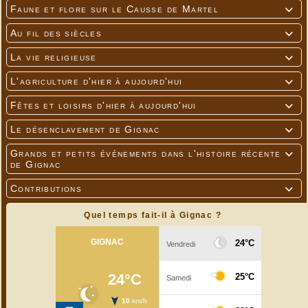
Faune et flore sur le Causse de Martel

Au fil des siècles

La vie religieuse

L'agriculture d'hier à aujourd'hui

Fêtes et loisirs d'hier à aujourd'hui

Le désenclavement de Gignac

Grands et petits événements dans l'histoire récente

de Gignac
Contributions

Quel temps fait-il à Gignac ?