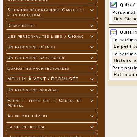
Quizz à
Situation géographique Cartes et

Personnali
plan cadastral
Des Gigna
Démographie

Quizz i
Des personnalités liées à Gignac

Le patrimo
Le petit 
Un patrimoine détruit

Le patrimo
Un patrimoine sauvegardé

Histoire e
Petit patri
Curiosités architecturales

Patrimoin
MOULIN À VENT / ÉCOMUSÉE

Un patrimoine nouveau

Faune et flore sur le Causse de

Martel
Au fil des siècles

La vie religieuse
