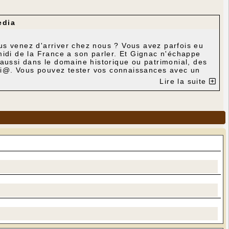
edia
us venez d'arriver chez nous ? Vous avez parfois eu
midi de la France a son parler. Et Gignac n'échappe
 aussi dans le domaine historique ou patrimonial, des
Medi@. Vous pouvez tester vos connaissances avec un
Lire la suite
supérieur horizontal "Quiz Gignacois", soit en cliquant
is" (menu vertical).