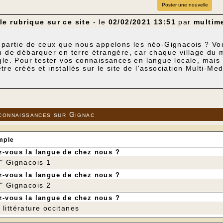
Poster une nouvelle
e rubrique sur ce site
- le
02/02/2021 13:51
par
multim
 partie de ceux que nous appelons les néo-Gignacois ? Vo
n de débarquer en terre étrangère, car chaque village du 
gle. Pour tester vos connaissances en langue locale, mais
re créés et installés sur le site de l'association Multi-
 tout simple sur le "parler Gignacois".
der, deux solutions, soit en cliquant sur l'onglet du menu 
t "Testez vos connaissances sur Gignac - Le parler Gignaco
connaissances sur Gignac
mple
-vous la langue de chez nous ?
r" Gignacois 1
-vous la langue de chez nous ?
r" Gignacois 2
-vous la langue de chez nous ?
littérature occitanes