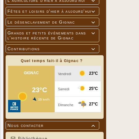
L'agriculture d'hier à aujourd'hui

Fêtes et loisirs d'hier à aujourd'hui

Le désenclavement de Gignac

Grands et petits événements dans

l'histoire récente de Gignac
Contributions

Quel temps fait-il à Gignac ?
Nous contacter

Bibliothèque