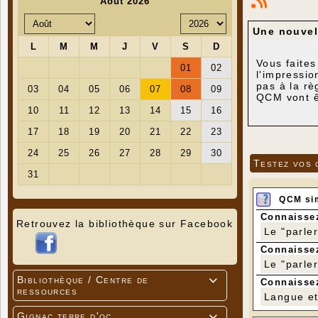
Une nouvell
Vous faites
l'impressio
pas à la rè
QCM vont êt
premier QCM
Pour y accé
sur l'ongle
Testez vos 
QCM si
Connaissez
Retrouvez la bibliothèque sur Facebook
Le "parle
Connaissez
Le "parle
Bibliothèque / Centre de

Connaissez
ressources
Langue et 
Gignac terre d'oc
