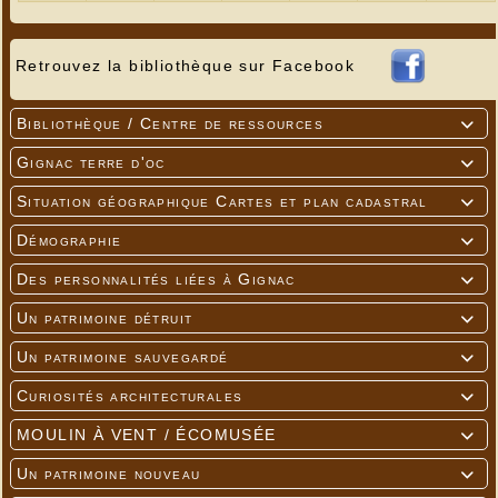
salle polyvalente, proposant des articles en rapport avec la truffe,
mais également fromages, truites, sel, gâteaux, vins…
Retrouvez la bibliothèque sur Facebook
Bibliothèque / Centre de ressources

Gignac terre d'oc

Situation géographique Cartes et plan cadastral

Démographie

Des personnalités liées à Gignac

Un patrimoine détruit

Un patrimoine sauvegardé

Curiosités architecturales

MOULIN À VENT / ÉCOMUSÉE

Un patrimoine nouveau
