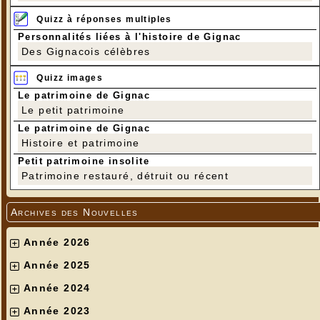
de truffes), Thierry Villepontoux, de Cuzance, (pour la plus belle
qualité de truffes) et à Anne Beigné de Cressensac qui a présenté
Quizz à réponses multiples
la plus belle truffe.
Personnalités liées à l'histoire de Gignac
Des Gignacois célèbres
Quizz images
Le patrimoine de Gignac
Le petit patrimoine
Le patrimoine de Gignac
Histoire et patrimoine
Petit patrimoine insolite
Patrimoine restauré, détruit ou récent
Archives des Nouvelles
Année 2026
Année 2025
Année 2024
Année 2023