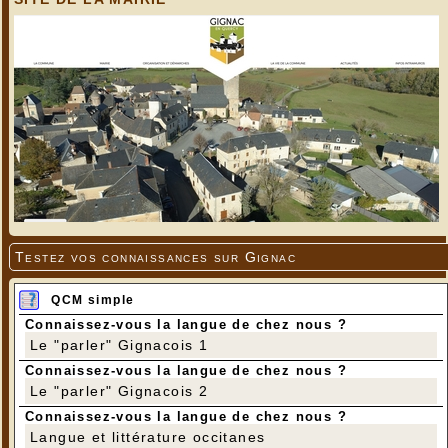
Testez vos connaissances sur Gignac
QCM simple
Connaissez-vous la langue de chez nous ?
Le "parler" Gignacois 1
Connaissez-vous la langue de chez nous ?
Le "parler" Gignacois 2
Connaissez-vous la langue de chez nous ?
A midi, après les discours, trois prix ont été attribués à messieurs
Langue et littérature occitanes
Laval de Journiac en Dordogne (dont le panier contenait 2,490 kg