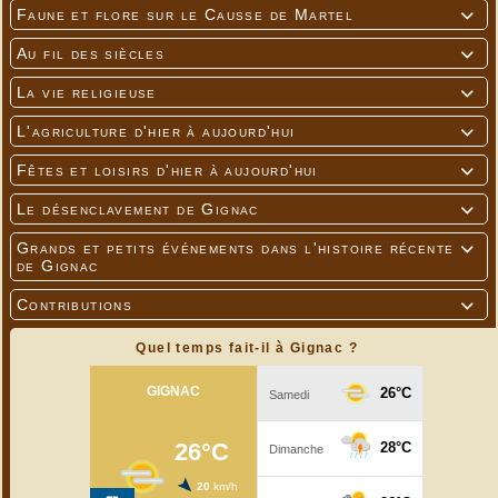
Faune et flore sur le Causse de Martel

Au fil des siècles

La vie religieuse

L'agriculture d'hier à aujourd'hui

Fêtes et loisirs d'hier à aujourd'hui

Le désenclavement de Gignac

Grands et petits événements dans l'histoire récente

de Gignac
Contributions

Quel temps fait-il à Gignac ?