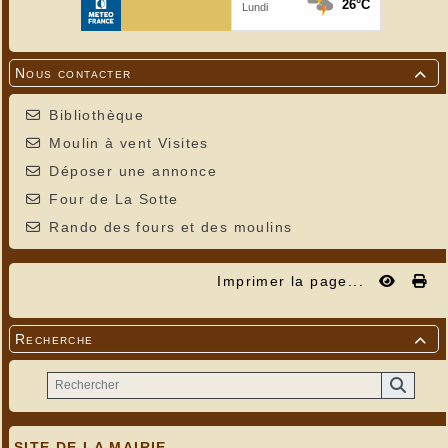
Nous contacter

Bibliothèque
Moulin à vent Visites
Déposer une annonce
Four de La Sotte
Rando des fours et des moulins
Le stand pédagogique des trufficulteurs de la région de Martel
présentait les différentes espèces de truffes et des produits
dérivés.
Imprimer la page...
Recherche

SITE DE LA MAIRIE