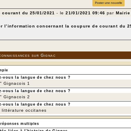
Poster une nouvelle
 courant du 25/01/2021
- le
21/01/2021 09:46
par
Mairie
r l’information concernant la coupure de courant du 2
connaissances sur Gignac
mple
-vous la langue de chez nous ?
r" Gignacois 1
-vous la langue de chez nous ?
r" Gignacois 2
-vous la langue de chez nous ?
littérature occitanes
 réponses multiples
tés liées à l'histoire de Gignac