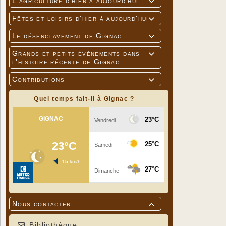
L'agriculture d'hier à aujourd'hui

Fêtes et loisirs d'hier à aujourd'hui

Le désenclavement de Gignac

Grands et petits événements dans

l'histoire récente de Gignac
Contributions

Quel temps fait-il à Gignac ?
Nous contacter

Bibliothèque