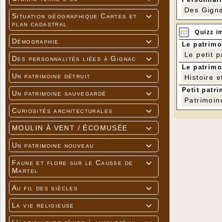
Des Gigna
Situation géographique Cartes et

plan cadastral
Quizz i
Démographie

Le patrimo
Le petit 
Des personnalités liées à Gignac

Le patrimo
Un patrimoine détruit
Histoire e

Petit patri
Un patrimoine sauvegardé

Patrimoin
Curiosités architecturales

MOULIN À VENT / ÉCOMUSÉE

Un patrimoine nouveau

Faune et flore sur le Causse de

Martel
Au fil des siècles

La vie religieuse
