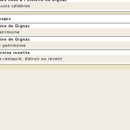
cois célèbres
mages
ine de Gignac
patrimoine
ine de Gignac
t patrimoine
moine insolite
e restauré, détruit ou récent