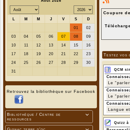
Coupure de
Télécharge
Testez vos 
QCM si
Connaissez
Le "parle
Connaissez
Retrouvez la bibliothèque sur Facebook
Le "parle
Connaissez
Langue et 
Bibliothèque / Centre de

ressources
Quizz à
Gignac terre d'oc
Personnali
