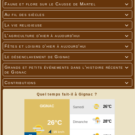
Faune et flore sur le Causse de Martel

Au fil des siècles

La vie religieuse

L'agriculture d'hier à aujourd'hui

Fêtes et loisirs d'hier à aujourd'hui

Le désenclavement de Gignac

Grands et petits événements dans l'histoire récente

de Gignac
Contributions

Quel temps fait-il à Gignac ?