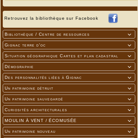
Retrouvez la bibliothèque sur Facebook
Bibliothèque / Centre de ressources

Gignac terre d'oc

Situation géographique Cartes et plan cadastral

Démographie

Des personnalités liées à Gignac

Un patrimoine détruit

Un patrimoine sauvegardé

Curiosités architecturales

MOULIN À VENT / ÉCOMUSÉE

Un patrimoine nouveau
