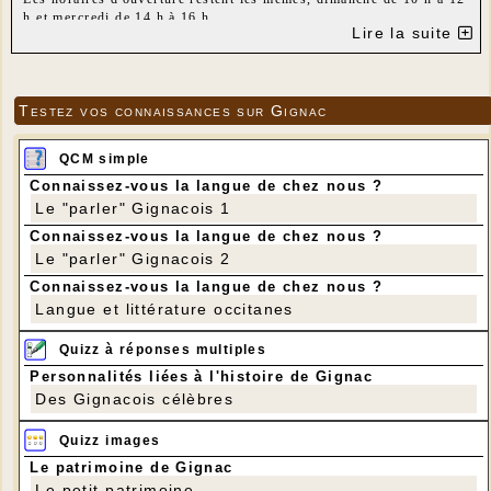
h et mercredi de 14 h à 16 h.
Lire la suite
Conformément aux dispositions préconisées par la Bibliothèque
Départementale du Lot, nous mettrons à votre disposition du gel
hydro alcoolique, des masques (port du masque obligatoire) ; nous
avons installé devant la banque d'accueil un plexiglass;
Testez vos connaissances sur Gignac
Seulement 2 personnes pourront être dans la bibliothèque en même
temps pour choisir des livres.
Les livres rendus seront stockés pendant trois jours avant d'être
QCM simple
remis en rayons. Nous pourrons rentrer par la porte principale et
Connaissez-vous la langue de chez nous ?
ressortir par une porte latérale.
---
Le "parler" Gignacois 1
Connaissez-vous la langue de chez nous ?
Le "parler" Gignacois 2
Connaissez-vous la langue de chez nous ?
Langue et littérature occitanes
Quizz à réponses multiples
Personnalités liées à l'histoire de Gignac
Des Gignacois célèbres
Quizz images
Le patrimoine de Gignac
Le petit patrimoine