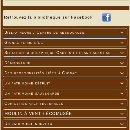
Retrouvez la bibliothèque sur Facebook
Bibliothèque / Centre de ressources

Gignac terre d'oc

Situation géographique Cartes et plan cadastral

Démographie

Espace enfants
Des personnalités liées à Gignac

Un patrimoine détruit

Un patrimoine sauvegardé

Curiosités architecturales

MOULIN À VENT / ÉCOMUSÉE

Un patrimoine nouveau
