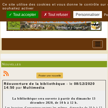
Panneau de gestion des cookies
Ce site utilise des cookies et vous donne le contrôle su
souhaitez activer
Tout accepter
Tout refuser
Personnaliser
Po
Nouvelles
Poster une nouvelle
Réouverture de la bibliothèque
- le
08/12/2020
14:50
par
Multimedia
La bibliothèque sera ouverte à partir du dimanche 13
décembre 2020, de 10 h à 12 h.
Les horaires d'ouverture restent les mêmes, dimanche de 10 h à 12