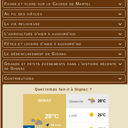
Faune et flore sur le Causse de Martel

Au fil des siècles

La vie religieuse

L'agriculture d'hier à aujourd'hui

Fêtes et loisirs d'hier à aujourd'hui

Le désenclavement de Gignac

Grands et petits événements dans l'histoire récente

de Gignac
Contributions

Quel temps fait-il à Gignac ?