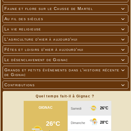
Faune et flore sur le Causse de Martel

Au fil des siècles

La vie religieuse

L'agriculture d'hier à aujourd'hui

Fêtes et loisirs d'hier à aujourd'hui

Le désenclavement de Gignac

Grands et petits événements dans l'histoire récente

de Gignac
Contributions

Quel temps fait-il à Gignac ?