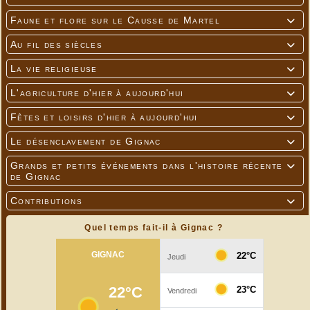
Faune et flore sur le Causse de Martel

Au fil des siècles

La vie religieuse

L'agriculture d'hier à aujourd'hui

Fêtes et loisirs d'hier à aujourd'hui

Le désenclavement de Gignac

Grands et petits événements dans l'histoire récente

de Gignac
Contributions

Quel temps fait-il à Gignac ?