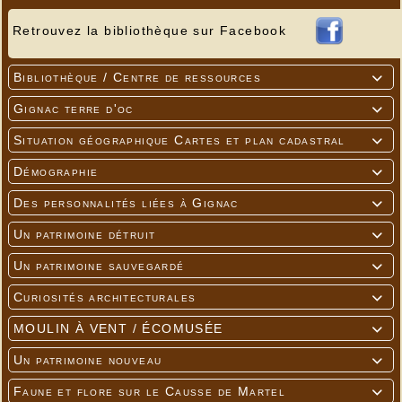
Retrouvez la bibliothèque sur Facebook
Bibliothèque / Centre de ressources

Gignac terre d'oc

Situation géographique Cartes et plan cadastral

Démographie

Des personnalités liées à Gignac

Un patrimoine détruit

Un patrimoine sauvegardé

Curiosités architecturales

MOULIN À VENT / ÉCOMUSÉE

Un patrimoine nouveau

Faune et flore sur le Causse de Martel
