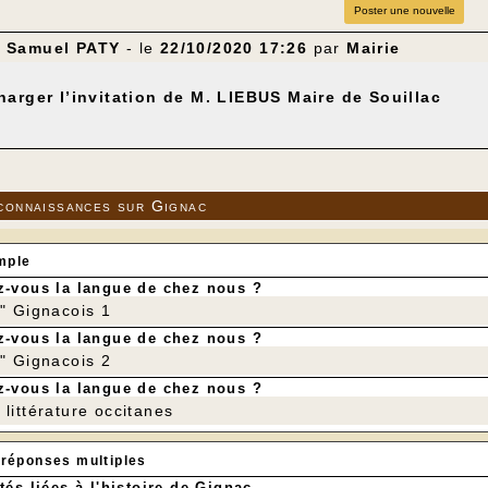
Poster une nouvelle
 Samuel PATY
- le
22/10/2020 17:26
par
Mairie
harger l’invitation de M. LIEBUS Maire de Souillac
connaissances sur Gignac
mple
-vous la langue de chez nous ?
r" Gignacois 1
-vous la langue de chez nous ?
r" Gignacois 2
-vous la langue de chez nous ?
littérature occitanes
 réponses multiples
tés liées à l'histoire de Gignac