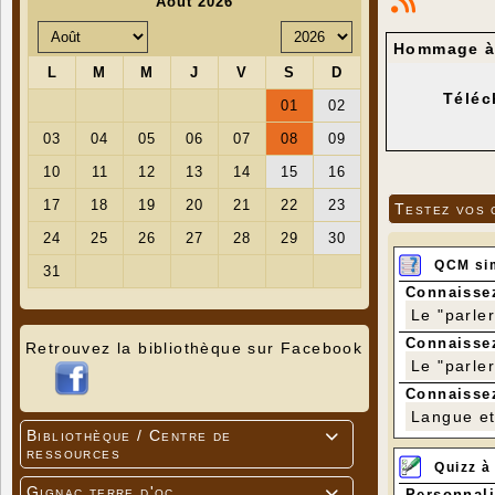
Hommage à
Téléc
Testez vos 
QCM si
Connaissez
Le "parle
Connaissez
Retrouvez la bibliothèque sur Facebook
Le "parle
Connaissez
Langue et 
Bibliothèque / Centre de

ressources
Quizz à
Gignac terre d'oc
Personnali
