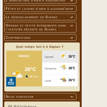
L'agriculture d'hier à aujourd'hui

Fêtes et loisirs d'hier à aujourd'hui

Le désenclavement de Gignac

Grands et petits événements dans

l'histoire récente de Gignac
Contributions

Quel temps fait-il à Gignac ?
Nous contacter

Bibliothèque