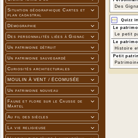
Des Gigna
Situation géographique Cartes et

plan cadastral
Quizz i
Démographie

Le patrimo
Le petit 
Des personnalités liées à Gignac

Le patrimo
Un patrimoine détruit
Histoire e

Petit patri
Un patrimoine sauvegardé

Patrimoin
Curiosités architecturales

MOULIN À VENT / ÉCOMUSÉE

Un patrimoine nouveau

Faune et flore sur le Causse de

Martel
Au fil des siècles

La vie religieuse
