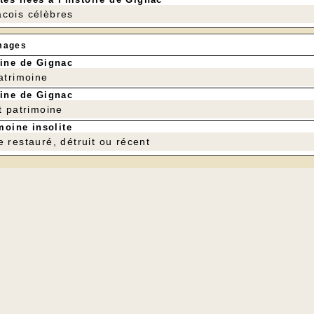
cois célèbres
mages
ine de Gignac
patrimoine
ine de Gignac
t patrimoine
moine insolite
e restauré, détruit ou récent