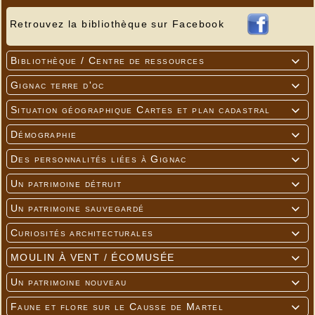
Retrouvez la bibliothèque sur Facebook
Bibliothèque / Centre de ressources

Gignac terre d'oc

Situation géographique Cartes et plan cadastral

Démographie

Des personnalités liées à Gignac

Un patrimoine détruit

Un patrimoine sauvegardé

Curiosités architecturales

MOULIN À VENT / ÉCOMUSÉE

Un patrimoine nouveau

Faune et flore sur le Causse de Martel
