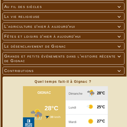
Au fil des siècles

La vie religieuse

L'agriculture d'hier à aujourd'hui

Fêtes et loisirs d'hier à aujourd'hui

Le désenclavement de Gignac

Grands et petits événements dans l'histoire récente

de Gignac
Contributions

Quel temps fait-il à Gignac ?