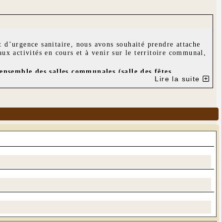
t d’urgence sanitaire, nous avons souhaité prendre attache
aux activités en cours et à venir sur le territoire communal,
ensemble des salles communales (salle des fêtes,
Lire la suite
uivantes :
des personnes présentes.
èce de théâtre,...) :
 la salle des fêtes
;
des personnes présentes.