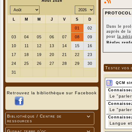
PROTOCOLE
Dans le prol
auprès de la
pour
la pér
Règles renf
bibliothèqu
> Cours de g
limita
port du
Testez vos 
nettoya
registr
Pas de 
QCM si
Connaissez
> Manifestat
Retrouvez la bibliothèque sur Facebook
Le "parle
Une pe
Connaissez
port du
nettoya
Le "parle
Aératio
Bibliothèque / Centre de

Connaissez
registr
ressources
Langue et 
Pas de 
Gignac terre d'oc
