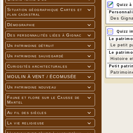
Règles renf
Quizz à
notamment l
Situation géographique Cartes et

Personnali
> Rencontre
plan cadastral
Des Gigna
Pas d’a
Démographie

Les spe
port du
Quizz i
Des personnalités liées à Gignac

registr
Le patrimo
Fermetu
Le petit 
Un patrimoine détruit

Nous restons
Le patrimo
tous.
Un patrimoine sauvegardé

Histoire e
Respectueus
Petit patri
Curiosités architecturales

Solange OU
Patrimoin
MOULIN À VENT / ÉCOMUSÉE

Un patrimoine nouveau

Faune et flore sur le Causse de

Martel
Au fil des siècles

La vie religieuse
