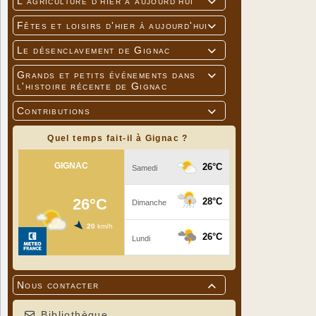
L'agriculture d'hier à aujourd'hui

Fêtes et loisirs d'hier à aujourd'hui

Le désenclavement de Gignac

Grands et petits événements dans

l'histoire récente de Gignac
Contributions

Quel temps fait-il à Gignac ?
Nous contacter

Bibliothèque