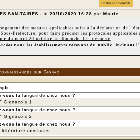
Poster une nouvelle
S SANITAIRES
- le
20/10/2020 16:28
par
Mairie
ongement des mesures applicables suite à la déclaration de l’éta
 Sous-Préfecture, pour faire préciser les protocoles applicables 
iode du mardi 20 octobre au dimanche 15 novembre
.
orcées pour les établissements recevant du public, incluant l'
es,...).
Ces dispositions concernent notamment les activités s
ym, de yoga, répétition de théâtre, club de lecture (...) :
tion à 6 personnes maximum;
 masque obligatoire;
connaissances sur Gignac
ge des mains au gel hydroalcoolique en début et fin de séance ;
e consignant les noms, prénoms, mails et numéros de téléphone 
collation, de verre de l'amitié, de café...
mple
-vous la langue de chez nous ?
ions (séances de cinéma, conférences, assemblées générales, pi
r" Gignacois 1
rsonne pour 4 mètres carré soit
un maximum de 50 personnes pour
-vous la langue de chez nous ?
 masque obligatoire;
ge des mains au gel hydroalcoolique en début et fin de séance ;
r" Gignacois 2
n de la salle en début et fin de séance;
-vous la langue de chez nous ?
e consignant les noms, prénoms, mails et numéros de téléphone 
littérature occitanes
collation, de verre de l'amitié, de café...