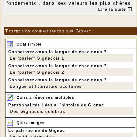
fondements , dans ses valeurs les plus chères
avec l'assassinat ignoble et lâche de l' un de
Lire la suite
ses serviteurs , un professeur d' Histoire devant
son lycée, un symbole du savoir, de la laïcité et
de la tolérance .
Tous les citoyens épris de liberté et de
Testez vos connaissances sur Gignac
fraternité sont révoltés ; demain les coupables,
tous ces fanatiques haineux, complices de ce
QCM simple
crime, devront répondre de leurs actes devant
Connaissez-vous la langue de chez nous ?
la justice de la République .
Le "parler" Gignacois 1
Merci à tous les professeurs de France qui
accomplissent avec courage ce beau métier;
Connaissez-vous la langue de chez nous ?
nous sommes SAMUEL!
Le "parler" Gignacois 2
" Sur les champs sur l' horizon ,
Connaissez-vous la langue de chez nous ?
Sur les ailes des oiseaux,
Sur le moulin des ombres,
Langue et littérature occitanes
Samuel Paty
J' écris ton nom "
Quizz à réponses multiples
Personnalités liées à l'histoire de Gignac
Le
Des Gignacois célèbres
Maire, Solange OURCIVAL
Quizz images
Le patrimoine de Gignac
Le petit patrimoine