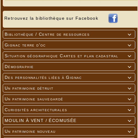
Retrouvez la bibliothèque sur Facebook
Bibliothèque / Centre de ressources

Gignac terre d'oc

Situation géographique Cartes et plan cadastral

Démographie

Des personnalités liées à Gignac

Un patrimoine détruit

Un patrimoine sauvegardé

Curiosités architecturales

MOULIN À VENT / ÉCOMUSÉE

Un patrimoine nouveau
