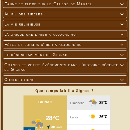
Faune et flore sur le Causse de Martel

Au fil des siècles

La vie religieuse

L'agriculture d'hier à aujourd'hui

Fêtes et loisirs d'hier à aujourd'hui

Le désenclavement de Gignac

Grands et petits événements dans l'histoire récente

de Gignac
Contributions

Quel temps fait-il à Gignac ?