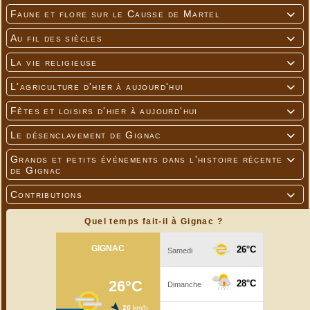
Faune et flore sur le Causse de Martel

Au fil des siècles

La vie religieuse

L'agriculture d'hier à aujourd'hui

Fêtes et loisirs d'hier à aujourd'hui

Le désenclavement de Gignac

Grands et petits événements dans l'histoire récente

de Gignac
Contributions

Quel temps fait-il à Gignac ?