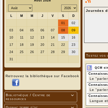
Journées d
Testez vos 
QCM si
Connaissez
Retrouvez la bibliothèque sur Facebook
Le "parle
Connaissez
Le "parle
Bibliothèque / Centre de

Connaissez
ressources
Langue et 
Gignac terre d'oc
