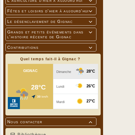
L'agriculture d'hier à aujourd'hui

Fêtes et loisirs d'hier à aujourd'hui

Le désenclavement de Gignac

Grands et petits événements dans

l'histoire récente de Gignac
Contributions

Quel temps fait-il à Gignac ?
Nous contacter

Bibliothèque