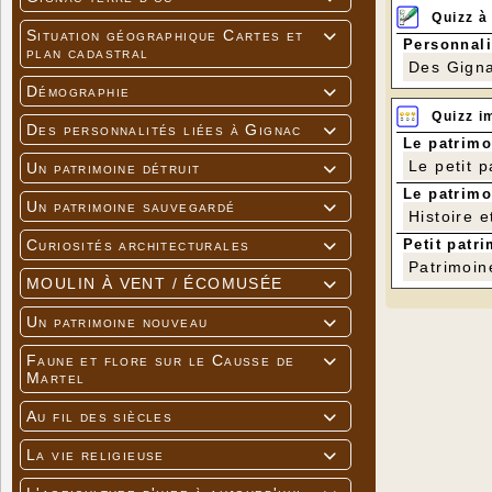
Quizz à
Situation géographique Cartes et

Personnali
plan cadastral
Des Gigna
Démographie

Quizz i
Des personnalités liées à Gignac

Le patrimo
Le petit 
Un patrimoine détruit

Le patrimo
Un patrimoine sauvegardé

Histoire e
Petit patri
Curiosités architecturales

Patrimoin
MOULIN À VENT / ÉCOMUSÉE

Un patrimoine nouveau

Faune et flore sur le Causse de

Martel
Au fil des siècles

La vie religieuse
