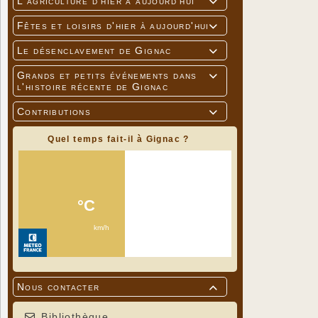
L'agriculture d'hier à aujourd'hui

Fêtes et loisirs d'hier à aujourd'hui

Le désenclavement de Gignac

Grands et petits événements dans

l'histoire récente de Gignac
Contributions

Quel temps fait-il à Gignac ?
Nous contacter

Bibliothèque