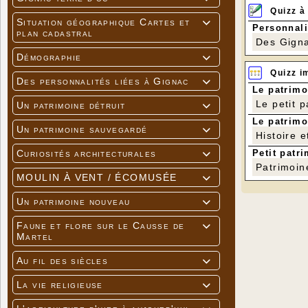
Quizz à
Situation géographique Cartes et

Personnali
plan cadastral
Des Gigna
Démographie

Quizz i
Des personnalités liées à Gignac

Le patrimo
Le petit 
Un patrimoine détruit

Le patrimo
Un patrimoine sauvegardé

Histoire e
Petit patri
Curiosités architecturales

Patrimoin
MOULIN À VENT / ÉCOMUSÉE

Un patrimoine nouveau

Faune et flore sur le Causse de

Martel
Au fil des siècles

La vie religieuse
