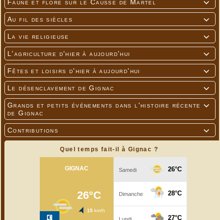
Faune et flore sur le Causse de Martel

Au fil des siècles

La vie religieuse

L'agriculture d'hier à aujourd'hui

Fêtes et loisirs d'hier à aujourd'hui

Le désenclavement de Gignac

Grands et petits événements dans l'histoire récente

de Gignac
Contributions

Quel temps fait-il à Gignac ?