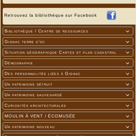
Retrouvez la bibliothèque sur Facebook
Bibliothèque / Centre de ressources

Gignac terre d'oc

Situation géographique Cartes et plan cadastral

Démographie

Des personnalités liées à Gignac

Un patrimoine détruit

Un patrimoine sauvegardé

Curiosités architecturales

MOULIN À VENT / ÉCOMUSÉE

Un patrimoine nouveau
