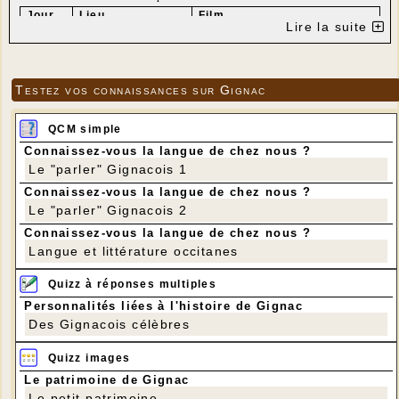
Jour
Lieu
Film
Lire la suite
ESPEDAILLAC
J’AI PERDU MON CORPS
lun 03
SAINT CIRQ
LA TERRE VAUT DE L’OR
Mar 04
BIARS
E. MAIZY
PREMIER DE LA CLASSE
Testez vos connaissances sur Gignac
LE GRAND BAL
LALBENQUE
Mer 05
LOUBRESSAC
QUELQUES MESSIEURS
jeu 06
TROP TRANQUILLES
QCM simple
ESCAMPS
EN AVANT
sam
Connaissez-vous la langue de chez nous ?
08
Le "parler" Gignacois 1
CALES
BELLE ET SEBASTIEN 2
lun 10
Connaissez-vous la langue de chez nous ?
MONTVALENT
BELLE ET SEBASTIEN 3
mar 11
Le "parler" Gignacois 2
ALVIGNAC
L’INCROYABLE HISTOIRE
mer 12
MIERS
DU FACTEUR CHEVAL
Connaissez-vous la langue de chez nous ?
SOUILLAC
L’INCROYABLE HISTOIRE
jeu 13
Langue et littérature occitanes
BIO
DU FACTEUR CHEVAL
QUELQUES MESSIEURS
Quizz à réponses multiples
TROP TRANQUILLES
MONTCUQ
DOCTEURS
(sous réserve)
ven 14
Personnalités liées à l'histoire de Gignac
PADIRAC
YAO
lun 17
Des Gignacois célèbres
CASTELNAU
LA BONNE EPOUSE
mar 18
RIGNAC
LE LORAX
jeu 20
Quizz images
GAGNAC
ASTERIX
LE SECRET DE LA
sam
Le patrimoine de Gignac
POTION MAGIQUE
22
Le petit patrimoine