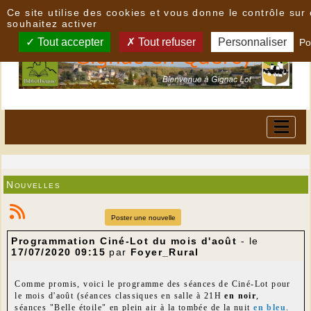
Panneau de gestion des cookies
Ce site utilise des cookies et vous donne le contrôle su
souhaitez activer
Tout accepter
Tout refuser
Personnaliser
Po
Nouvelles
Poster une nouvelle
Programmation Ciné-Lot du mois d'août
- le
17/07/2020 09:15
par
Foyer_Rural
Comme promis, voici le programme des séances de Ciné-Lot pour
le mois d'août (séances classiques en salle à 21H
en noir
,
séances "Belle étoile" en plein air à la tombée de la nuit
en bleu
.