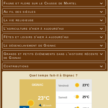
Faune et flore sur le Causse de Martel

Au fil des siècles

La vie religieuse

L'agriculture d'hier à aujourd'hui

Fêtes et loisirs d'hier à aujourd'hui

Le désenclavement de Gignac

Grands et petits événements dans l'histoire récente

de Gignac
Contributions

Quel temps fait-il à Gignac ?