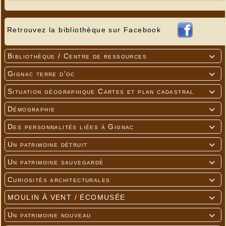
Retrouvez la bibliothèque sur Facebook
Bibliothèque / Centre de ressources

Gignac terre d'oc

Situation géographique Cartes et plan cadastral

Démographie

Des personnalités liées à Gignac

Un patrimoine détruit

Un patrimoine sauvegardé

Curiosités architecturales

MOULIN À VENT / ÉCOMUSÉE

Un patrimoine nouveau
