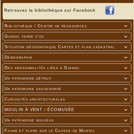
Retrouvez la bibliothèque sur Facebook
Bibliothèque / Centre de ressources

Gignac terre d'oc

Situation géographique Cartes et plan cadastral

Démographie

Des personnalités liées à Gignac

Un patrimoine détruit

Un patrimoine sauvegardé

Curiosités architecturales

MOULIN À VENT / ÉCOMUSÉE

Un patrimoine nouveau

Faune et flore sur le Causse de Martel
