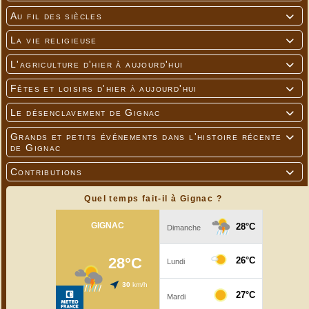
Au fil des siècles

La vie religieuse

L'agriculture d'hier à aujourd'hui

Fêtes et loisirs d'hier à aujourd'hui

Le désenclavement de Gignac

Grands et petits événements dans l'histoire récente

de Gignac
Contributions

Quel temps fait-il à Gignac ?