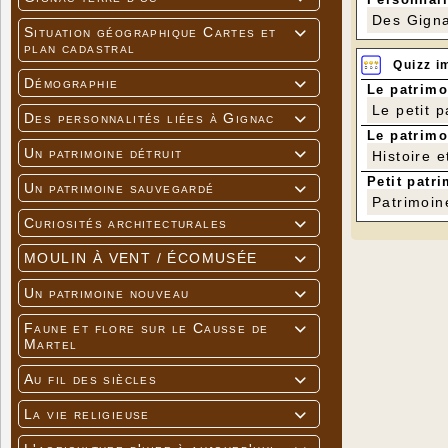
Des Gigna
Situation géographique Cartes et

plan cadastral
Quizz i
Démographie

Le patrimo
Le petit 
Des personnalités liées à Gignac

Le patrimo
Un patrimoine détruit
Histoire e

Petit patri
Un patrimoine sauvegardé

Patrimoin
Curiosités architecturales

MOULIN À VENT / ÉCOMUSÉE

Un patrimoine nouveau

Faune et flore sur le Causse de

Martel
Au fil des siècles

La vie religieuse
