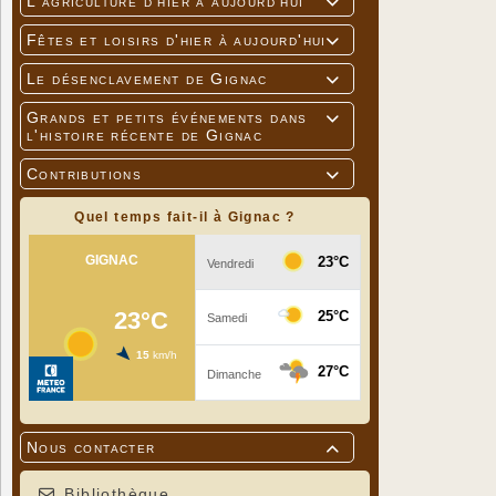
L'agriculture d'hier à aujourd'hui

Fêtes et loisirs d'hier à aujourd'hui

Le désenclavement de Gignac

Grands et petits événements dans

l'histoire récente de Gignac
Contributions

Quel temps fait-il à Gignac ?
Nous contacter

Bibliothèque