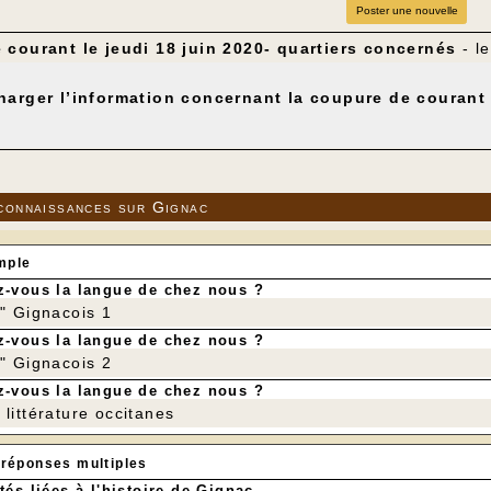
Poster une nouvelle
courant le jeudi 18 juin 2020- quartiers concernés
- l
harger l’information concernant la coupure de courant
connaissances sur Gignac
mple
-vous la langue de chez nous ?
r" Gignacois 1
-vous la langue de chez nous ?
r" Gignacois 2
-vous la langue de chez nous ?
littérature occitanes
 réponses multiples
tés liées à l'histoire de Gignac