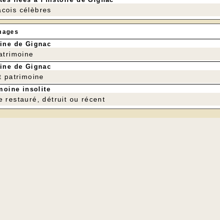
cois célèbres
mages
ine de Gignac
patrimoine
ine de Gignac
t patrimoine
moine insolite
e restauré, détruit ou récent