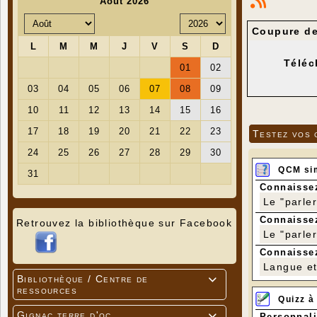
Coupure de 
Téléc
Testez vos 
QCM si
Connaissez
Le "parle
Connaissez
Retrouvez la bibliothèque sur Facebook
Le "parle
Connaissez
Langue et 
Bibliothèque / Centre de

ressources
Quizz à
Gignac terre d'oc
Personnali
