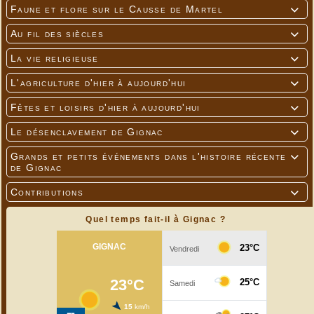
Faune et flore sur le Causse de Martel

Au fil des siècles

La vie religieuse

L'agriculture d'hier à aujourd'hui

Fêtes et loisirs d'hier à aujourd'hui

Le désenclavement de Gignac

Grands et petits événements dans l'histoire récente

de Gignac
Contributions

Quel temps fait-il à Gignac ?