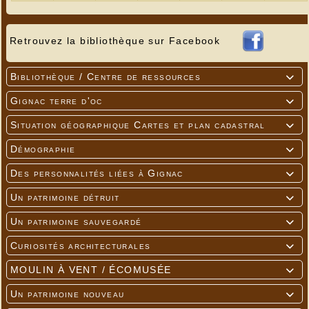
Retrouvez la bibliothèque sur Facebook
Bibliothèque / Centre de ressources

Gignac terre d'oc

Situation géographique Cartes et plan cadastral

Démographie

Des personnalités liées à Gignac

Un patrimoine détruit

Un patrimoine sauvegardé

Curiosités architecturales

MOULIN À VENT / ÉCOMUSÉE

Un patrimoine nouveau
