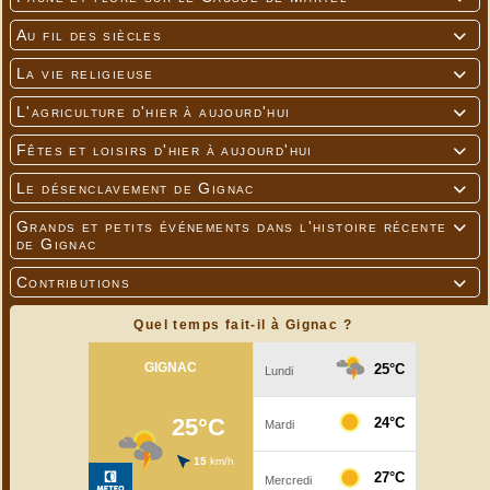
Au fil des siècles

La vie religieuse

L'agriculture d'hier à aujourd'hui

Fêtes et loisirs d'hier à aujourd'hui

Le désenclavement de Gignac

Grands et petits événements dans l'histoire récente

de Gignac
Contributions

Quel temps fait-il à Gignac ?