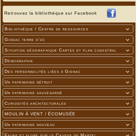
Retrouvez la bibliothèque sur Facebook
Bibliothèque / Centre de ressources

Gignac terre d'oc

Situation géographique Cartes et plan cadastral

Démographie

Des personnalités liées à Gignac

Un patrimoine détruit

Un patrimoine sauvegardé

Curiosités architecturales

MOULIN À VENT / ÉCOMUSÉE

Un patrimoine nouveau

Faune et flore sur le Causse de Martel
