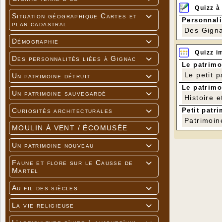
Quizz à
Situation géographique Cartes et

Personnali
plan cadastral
Des Gigna
Démographie

Quizz i
Des personnalités liées à Gignac

Le patrimo
Le petit 
Un patrimoine détruit

Le patrimo
Un patrimoine sauvegardé

Histoire e
Petit patri
Curiosités architecturales

Patrimoin
MOULIN À VENT / ÉCOMUSÉE

Un patrimoine nouveau

Faune et flore sur le Causse de

Martel
Au fil des siècles

La vie religieuse
