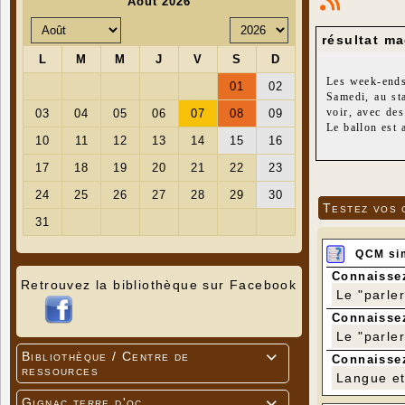
résultat ma
Les week-ends 
Samedi, au st
voir, avec des
Le ballon est
seconde périod
Dimanche au s
Testez vos 
QCM si
Connaissez
Retrouvez la bibliothèque sur Facebook
Le "parle
Connaissez
Le "parle
Bibliothèque / Centre de

Connaissez
ressources
Langue et 
Gignac terre d'oc
