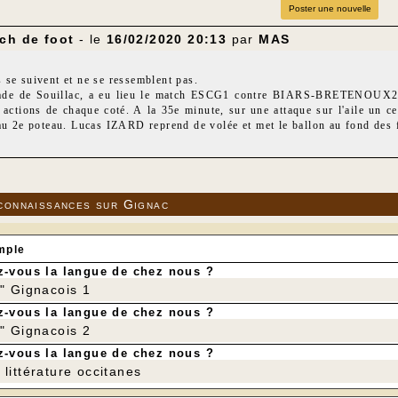
Poster une nouvelle
ch de foot
- le
16/02/2020 20:13
par
MAS
se suivent et ne se ressemblent pas.
ade de Souillac, a eu lieu le match ESCG1 contre BIARS-BRETENOUX2 : 
 actions de chaque coté. A la 35e minute, sur une attaque sur l'aile un 
 au 2e poteau. Lucas IZARD reprend de volée et met le ballon au fond des
e est toujours aussi agréable mais aucun but ne sera inscrit. Score fina
tade de Gignac, ESCG2 contre PPFC2. Bon match de 2e division et score
connaissances sur Gignac
mple
-vous la langue de chez nous ?
r" Gignacois 1
-vous la langue de chez nous ?
r" Gignacois 2
-vous la langue de chez nous ?
littérature occitanes