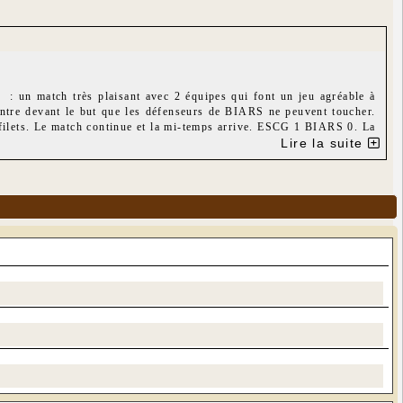
un match très plaisant avec 2 équipes qui font un jeu agréable à
centre devant le but que les défenseurs de BIARS ne peuvent toucher.
 filets. Le match continue et la mi-temps arrive. ESCG 1 BIARS 0. La
l ESCG 1 - BIARS 0.
Lire la suite
 final 5 à 3 pour ESCG2.