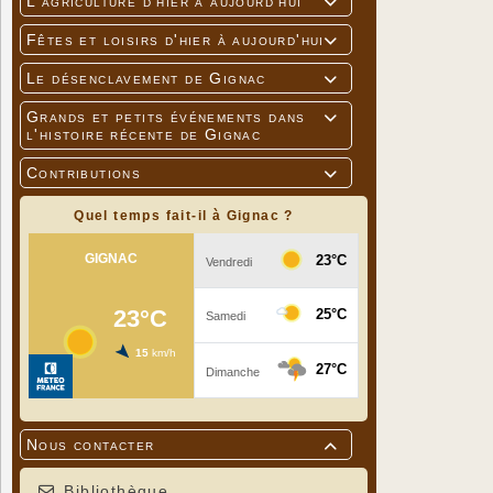
L'agriculture d'hier à aujourd'hui

Fêtes et loisirs d'hier à aujourd'hui

Le désenclavement de Gignac

Grands et petits événements dans

l'histoire récente de Gignac
Contributions

Quel temps fait-il à Gignac ?
Nous contacter

Bibliothèque