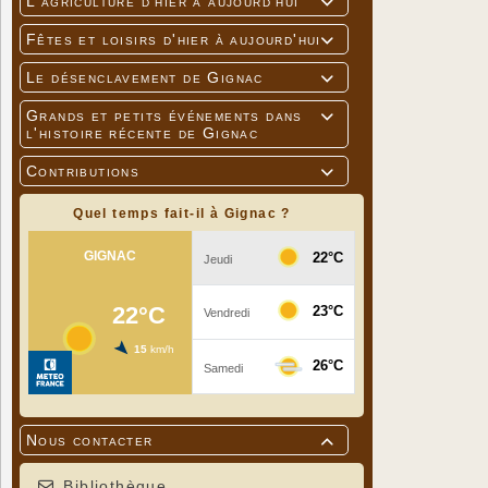
L'agriculture d'hier à aujourd'hui

Fêtes et loisirs d'hier à aujourd'hui

Le désenclavement de Gignac

Grands et petits événements dans

l'histoire récente de Gignac
Contributions

Quel temps fait-il à Gignac ?
Nous contacter

Bibliothèque