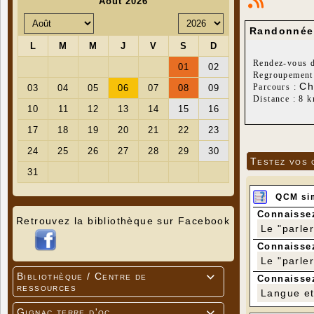
Randonnée 
Rendez-vous d
Regroupement 
Ch
Parcours :
Distance : 8 
Dénivelé posit
Testez vos 
QCM si
Connaissez
Retrouvez la bibliothèque sur Facebook
Le "parle
Connaissez
Le "parle
Bibliothèque / Centre de

Connaissez
ressources
Langue et 
Gignac terre d'oc
