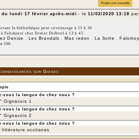
Poster une nouvelle
du lundi 17 février après-midi
- le
11/02/2020 13:18
pa
evant la bibliothèque pour covoiturage à 13 h 30
à Falsmoyer chez Denise Delbreil à 13 h 45.
ez Denise . Les Brandals . Mas redon . La Sotte . Falsmo
km 500
if : 140 m
connaissances sur Gignac
mple
-vous la langue de chez nous ?
r" Gignacois 1
-vous la langue de chez nous ?
r" Gignacois 2
-vous la langue de chez nous ?
littérature occitanes