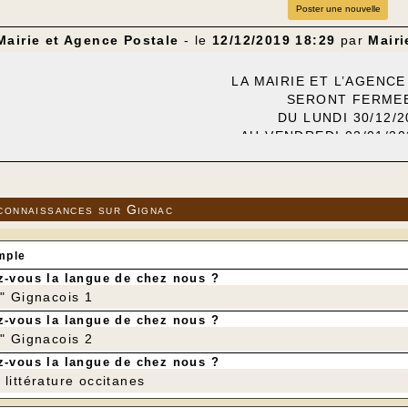
Poster une nouvelle
Mairie et Agence Postale
- le
12/12/2019 18:29
par
Mairi
LA MAIRIE ET L’AGENC
SERONT FERME
DU LUNDI 30/12/2
AU VENDREDI 03/01/202
’urgence vous pouvez contacter M. Le Maire au 07 88 49 3
connaissances sur Gignac
mple
-vous la langue de chez nous ?
r" Gignacois 1
-vous la langue de chez nous ?
r" Gignacois 2
-vous la langue de chez nous ?
littérature occitanes