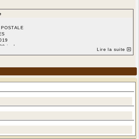
e
E POSTALE
ES
019
0 inclus
Lire la suite
4 31 ou M. Peyrodes, 1er Adjoint au 06 16 48 10 68