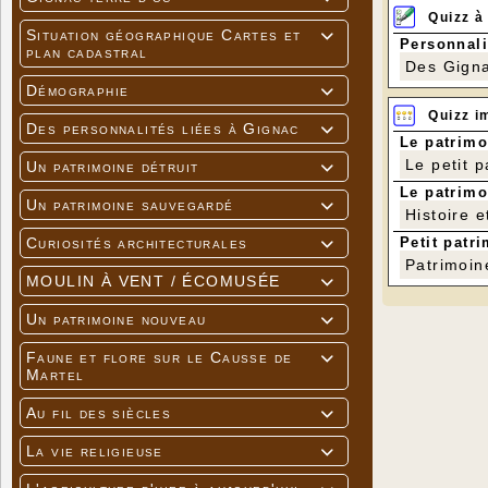
Quizz à
Situation géographique Cartes et

Personnali
plan cadastral
Des Gigna
Démographie

Quizz i
Des personnalités liées à Gignac

Le patrimo
Le petit 
Un patrimoine détruit

Le patrimo
Un patrimoine sauvegardé

Histoire e
Petit patri
Curiosités architecturales

Patrimoin
MOULIN À VENT / ÉCOMUSÉE

Un patrimoine nouveau

Faune et flore sur le Causse de

Martel
Au fil des siècles

La vie religieuse
