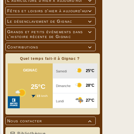
L'agriculture d'hier à aujourd'hui

Fêtes et loisirs d'hier à aujourd'hui

Le désenclavement de Gignac

Grands et petits événements dans

l'histoire récente de Gignac
Contributions

Quel temps fait-il à Gignac ?
Nous contacter

Bibliothèque