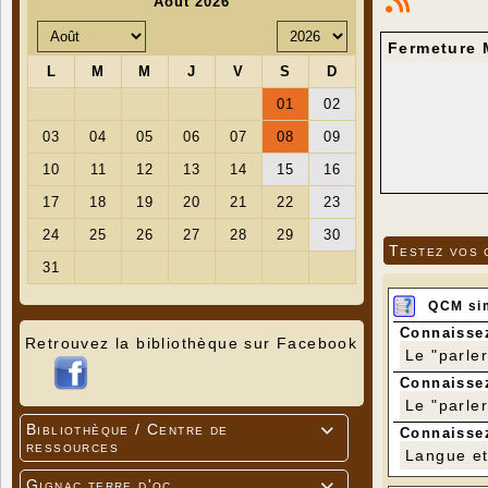
Fermeture 
En cas d
Testez vos 
QCM si
Connaissez
Retrouvez la bibliothèque sur Facebook
Le "parle
Connaissez
Le "parle
Bibliothèque / Centre de

Connaissez
ressources
Langue et 
Gignac terre d'oc
