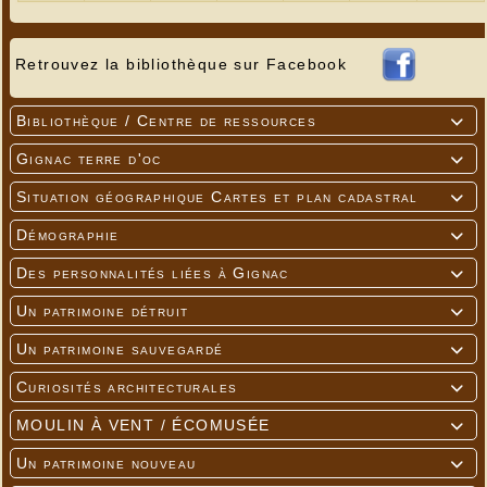
Retrouvez la bibliothèque sur Facebook
Bibliothèque / Centre de ressources

Gignac terre d'oc

Situation géographique Cartes et plan cadastral

Démographie

Des personnalités liées à Gignac

Un patrimoine détruit

Un patrimoine sauvegardé

Curiosités architecturales

MOULIN À VENT / ÉCOMUSÉE

Un patrimoine nouveau
