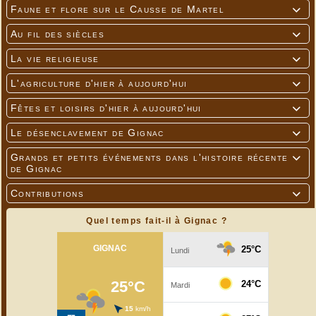
Faune et flore sur le Causse de Martel

Au fil des siècles

La vie religieuse

L'agriculture d'hier à aujourd'hui

Fêtes et loisirs d'hier à aujourd'hui

Le désenclavement de Gignac

Grands et petits événements dans l'histoire récente

de Gignac
Contributions

Quel temps fait-il à Gignac ?