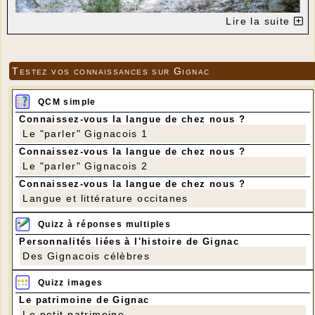
Lire la suite
Testez vos connaissances sur Gignac
QCM simple
Connaissez-vous la langue de chez nous ?
Le "parler" Gignacois 1
Connaissez-vous la langue de chez nous ?
Photo Jean-Pierre GAILLARD
Le "parler" Gignacois 2
Connaissez-vous la langue de chez nous ?
Langue et littérature occitanes
Quizz à réponses multiples
Personnalités liées à l'histoire de Gignac
Des Gignacois célèbres
Quizz images
Le patrimoine de Gignac
Le petit patrimoine