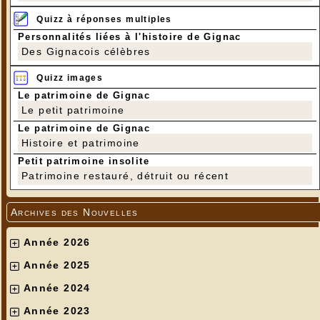
Quizz à réponses multiples
Personnalités liées à l'histoire de Gignac
Des Gignacois célèbres
Quizz images
Le patrimoine de Gignac
Le petit patrimoine
Le patrimoine de Gignac
Histoire et patrimoine
Petit patrimoine insolite
Patrimoine restauré, détruit ou récent
---
Archives des Nouvelles
Photos Denise Pensivy et de sa remplaçante qui a permis qu'elle
soit sur la dernière photo !!!
Année 2026
Année 2025
Année 2024
Année 2023