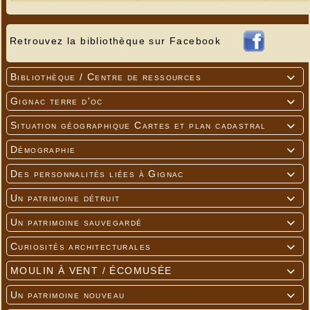
Retrouvez la bibliothèque sur Facebook
Bibliothèque / Centre de ressources

Gignac terre d'oc

Situation géographique Cartes et plan cadastral

Démographie

Des personnalités liées à Gignac

Un patrimoine détruit

Un patrimoine sauvegardé

Curiosités architecturales

MOULIN À VENT / ÉCOMUSÉE

Un patrimoine nouveau
