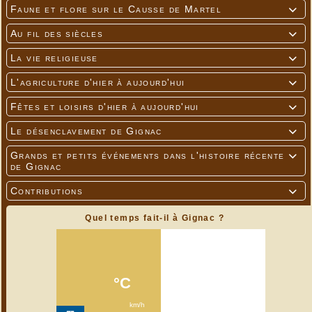
Faune et flore sur le Causse de Martel

Au fil des siècles

La vie religieuse

---
L'agriculture d'hier à aujourd'hui

Fêtes et loisirs d'hier à aujourd'hui

Le désenclavement de Gignac

Grands et petits événements dans l'histoire récente

de Gignac
Contributions

Quel temps fait-il à Gignac ?