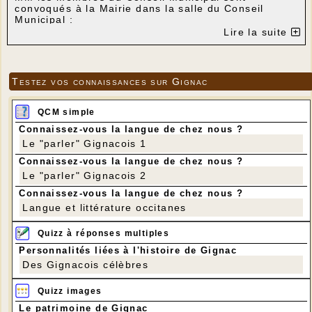
convoqués à la Mairie dans la salle du Conseil
Municipal :
Le mardi 24 septembre 2019 à 20h30.
Lire la suite
Gignac, le 18/09/2019
Le Maire
ORDRE DU JOUR :
Testez vos connaissances sur Gignac
1-Délibération n°1 :
Tableau de classement de la voirie d’intérêt
communautaire relatif aux Places - Validation de la
QCM simple
transformation de la surface des Places en mètres
linéaires ;
Connaissez-vous la langue de chez nous ?
2-Délibération n°2 :
Le "parler" Gignacois 1
Adoption du rapport sur le prix et la qualité du
Connaissez-vous la langue de chez nous ?
service public d’assainissement collectif 2018 ;
Le "parler" Gignacois 2
3-Délibération n°3 :
Projet de mise à disposition d’un agent de l’école à
Connaissez-vous la langue de chez nous ?
l’Association Multi-Rencontres du Rionet et
Langue et littérature occitanes
exonération du remboursement à la commune ;
4- Délibération n°4 :
Quizz à réponses multiples
Logement locatif sis 3 SQ de l’archiprêtré, place
arrière de l’Eglise : Remise au locataire du loyer du
Personnalités liées à l'histoire de Gignac
mois de septembre 2019 relative aux désagréments
Des Gignacois célèbres
occasionnés lors des travaux de gros œuvres ;
5-Motion :
Quizz images
Motion contre le projet du nouveau réseau de
proximité des finances publiques ;
Le patrimoine de Gignac