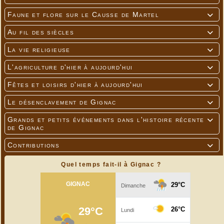
Faune et flore sur le Causse de Martel

Au fil des siècles

La vie religieuse

L'agriculture d'hier à aujourd'hui

Fêtes et loisirs d'hier à aujourd'hui

Le désenclavement de Gignac

Grands et petits événements dans l'histoire récente

de Gignac
Contributions

Quel temps fait-il à Gignac ?