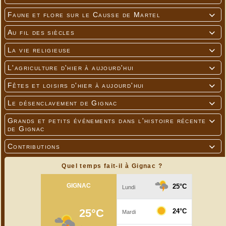
Faune et flore sur le Causse de Martel

Au fil des siècles

La vie religieuse

L'agriculture d'hier à aujourd'hui

Fêtes et loisirs d'hier à aujourd'hui

Le désenclavement de Gignac

Grands et petits événements dans l'histoire récente

de Gignac
Contributions

Quel temps fait-il à Gignac ?