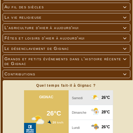
Au fil des siècles

La vie religieuse

L'agriculture d'hier à aujourd'hui

Fêtes et loisirs d'hier à aujourd'hui

Le désenclavement de Gignac

Grands et petits événements dans l'histoire récente

de Gignac
Contributions

Quel temps fait-il à Gignac ?