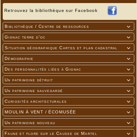
Retrouvez la bibliothèque sur Facebook
Bibliothèque / Centre de ressources

Gignac terre d'oc

Situation géographique Cartes et plan cadastral

Démographie

Des personnalités liées à Gignac

Un patrimoine détruit

Un patrimoine sauvegardé

Curiosités architecturales

MOULIN À VENT / ÉCOMUSÉE

Un patrimoine nouveau

Faune et flore sur le Causse de Martel
