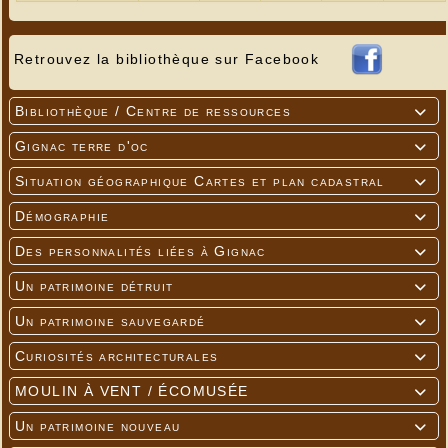
Retrouvez la bibliothèque sur Facebook
Bibliothèque / Centre de ressources

Gignac terre d'oc

Situation géographique Cartes et plan cadastral

Démographie

Des personnalités liées à Gignac

Un patrimoine détruit

Un patrimoine sauvegardé

Curiosités architecturales

MOULIN À VENT / ÉCOMUSÉE

Un patrimoine nouveau
