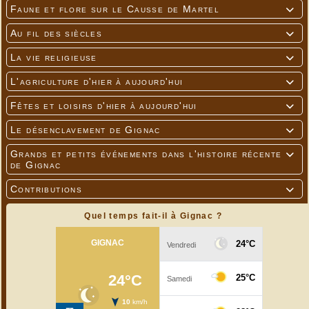
Faune et flore sur le Causse de Martel

Au fil des siècles

La vie religieuse

L'agriculture d'hier à aujourd'hui

Fêtes et loisirs d'hier à aujourd'hui

Le désenclavement de Gignac

Grands et petits événements dans l'histoire récente

de Gignac
Contributions

Quel temps fait-il à Gignac ?