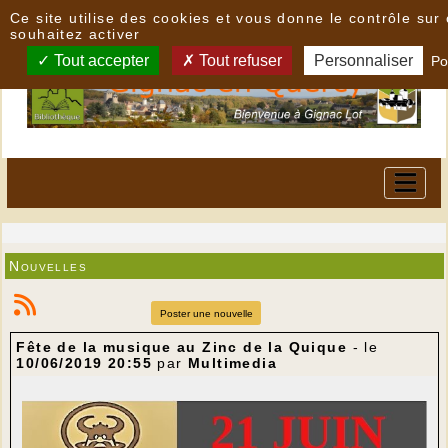
Panneau de gestion des cookies
Ce site utilise des cookies et vous donne le contrôle su
souhaitez activer
Tout accepter
Tout refuser
Personnaliser
Po
Nouvelles
Poster une nouvelle
Fête de la musique au Zinc de la Quique
- le
10/06/2019 20:55
par
Multimedia