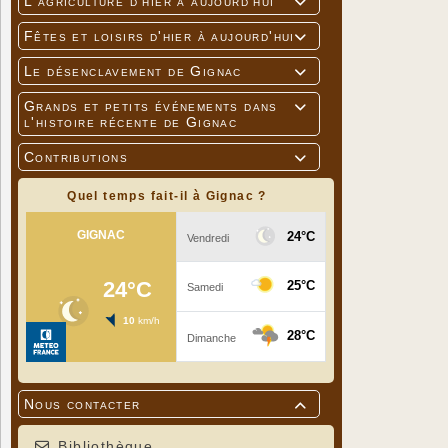
L'agriculture d'hier à aujourd'hui

Fêtes et loisirs d'hier à aujourd'hui

Le désenclavement de Gignac

Grands et petits événements dans

l'histoire récente de Gignac
Contributions

Quel temps fait-il à Gignac ?
Nous contacter

Bibliothèque