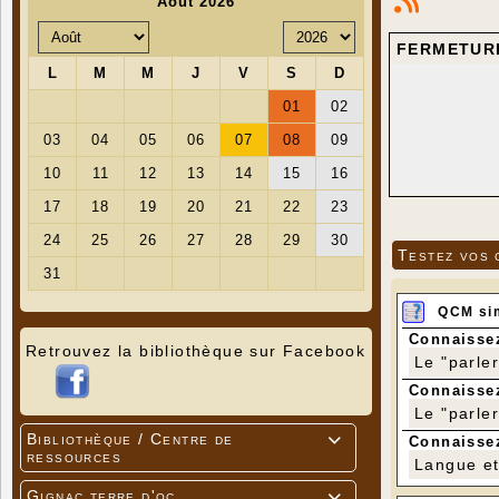
FERMETURE
Testez vos 
QCM si
Connaissez
Retrouvez la bibliothèque sur Facebook
Le "parle
Connaissez
Le "parle
Bibliothèque / Centre de
Connaissez

ressources
Langue et 
Gignac terre d'oc
