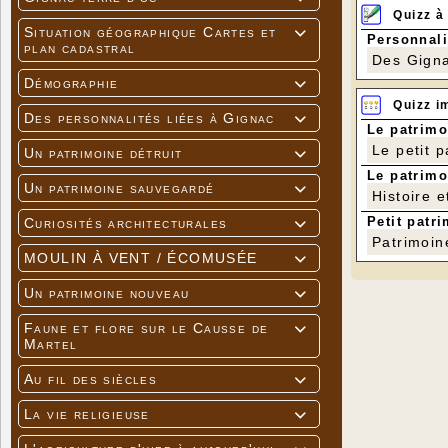
Quizz à
Situation géographique Cartes et

Personnali
plan cadastral
Des Gigna
Démographie

Quizz i
Des personnalités liées à Gignac

Le patrimo
Le petit 
Un patrimoine détruit

Le patrimo
Un patrimoine sauvegardé

Histoire e
Petit patri
Curiosités architecturales

Patrimoin
MOULIN À VENT / ÉCOMUSÉE

Un patrimoine nouveau

Faune et flore sur le Causse de

Martel
Au fil des siècles

La vie religieuse
