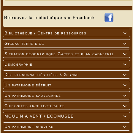
Retrouvez la bibliothèque sur Facebook
Bibliothèque / Centre de ressources

Gignac terre d'oc

Situation géographique Cartes et plan cadastral

Démographie

Des personnalités liées à Gignac

Un patrimoine détruit

Un patrimoine sauvegardé

Curiosités architecturales

MOULIN À VENT / ÉCOMUSÉE

Un patrimoine nouveau
