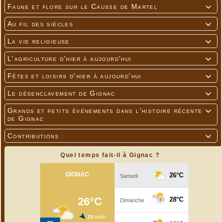
Faune et flore sur le Causse de Martel

Au fil des siècles

La vie religieuse

L'agriculture d'hier à aujourd'hui

Fêtes et loisirs d'hier à aujourd'hui

Le désenclavement de Gignac

Grands et petits événements dans l'histoire récente

de Gignac
Contributions

Quel temps fait-il à Gignac ?