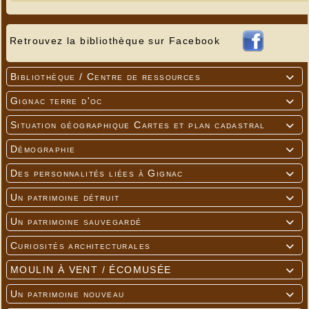
Retrouvez la bibliothèque sur Facebook
Bibliothèque / Centre de ressources

Gignac terre d'oc

Situation géographique Cartes et plan cadastral

Démographie

Des personnalités liées à Gignac

Un patrimoine détruit

Un patrimoine sauvegardé

Curiosités architecturales

MOULIN À VENT / ÉCOMUSÉE

Un patrimoine nouveau
