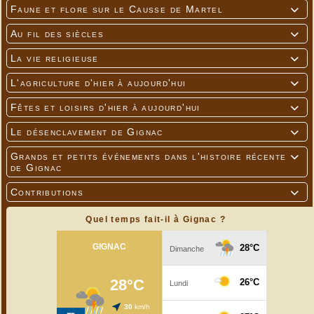
Faune et flore sur le Causse de Martel

Au fil des siècles

La vie religieuse

L'agriculture d'hier à aujourd'hui

Fêtes et loisirs d'hier à aujourd'hui

Le désenclavement de Gignac

Grands et petits événements dans l'histoire récente

de Gignac
Contributions

Quel temps fait-il à Gignac ?