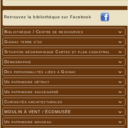
Retrouvez la bibliothèque sur Facebook
Bibliothèque / Centre de ressources

Gignac terre d'oc

Situation géographique Cartes et plan cadastral

Démographie

Des personnalités liées à Gignac

Un patrimoine détruit

Un patrimoine sauvegardé

Curiosités architecturales

MOULIN À VENT / ÉCOMUSÉE

Un patrimoine nouveau
