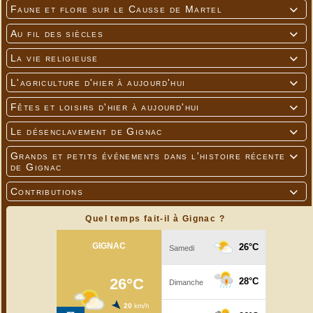
Faune et flore sur le Causse de Martel

Au fil des siècles

La vie religieuse

L'agriculture d'hier à aujourd'hui

Fêtes et loisirs d'hier à aujourd'hui

Le désenclavement de Gignac

Grands et petits événements dans l'histoire récente

de Gignac
Contributions

Quel temps fait-il à Gignac ?