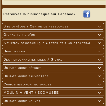
Retrouvez la bibliothèque sur Facebook
Bibliothèque / Centre de ressources

Gignac terre d'oc

Situation géographique Cartes et plan cadastral

Démographie

Des personnalités liées à Gignac

Un patrimoine détruit

Un patrimoine sauvegardé

Curiosités architecturales

MOULIN À VENT / ÉCOMUSÉE

Un patrimoine nouveau
