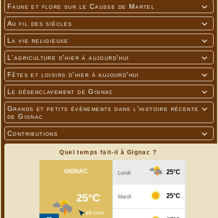
Faune et flore sur le Causse de Martel

Au fil des siècles

La vie religieuse

L'agriculture d'hier à aujourd'hui

Fêtes et loisirs d'hier à aujourd'hui

Le désenclavement de Gignac

Grands et petits événements dans l'histoire récente

de Gignac
Contributions

Quel temps fait-il à Gignac ?