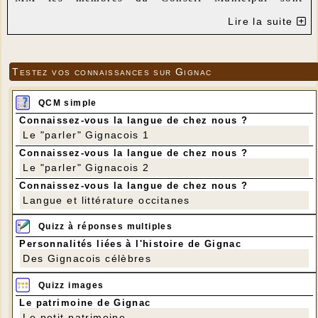
convoqués à la Mairie dans la salle du Conseil
Lire la suite
Municipal :
Le mercredi 10 avril 2019 à 20 heures.
Gignac, le 03 avril 2019
Testez vos connaissances sur Gignac
Le Maire
ORDRE DU JOUR
:
QCM simple
1-Présentation et vote des comptes de gestion 2018 :
1.1- Assainissement Collectif,
Connaissez-vous la langue de chez nous ?
1.2- Logements Locatifs Sociaux,
Le "parler" Gignacois 1
1.3- Commune ;
Connaissez-vous la langue de chez nous ?
2-Présentation et vote des comptes administratifs
Le "parler" Gignacois 2
2018 :
Connaissez-vous la langue de chez nous ?
2.1- Assainissement Collectif,
2.2- Logements Locatifs Sociaux,
Langue et littérature occitanes
2.3- Commune ;
3-Présentation et vote des budgets primitifs 2019 :
Quizz à réponses multiples
3.1- Assainissement Collectif,
Personnalités liées à l'histoire de Gignac
3.2- Logements Locatifs Sociaux,
Des Gignacois célèbres
3.3- Commune ;
(Notre nouvelle comptable, Madame Corinne COGNE,
Quizz images
présentera les comptes administratifs et les
Le patrimoine de Gignac
budgets) ;
Le petit patrimoine