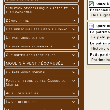
Quizz à
Situation géographique Cartes et

Personnali
plan cadastral
Des Gigna
Démographie

Quizz i
Des personnalités liées à Gignac

Le patrimo
Le petit 
Un patrimoine détruit

Le patrimo
Un patrimoine sauvegardé

Histoire e
Petit patri
Curiosités architecturales

Patrimoin
MOULIN À VENT / ÉCOMUSÉE

Un patrimoine nouveau

Faune et flore sur le Causse de

Martel
Au fil des siècles

La vie religieuse
