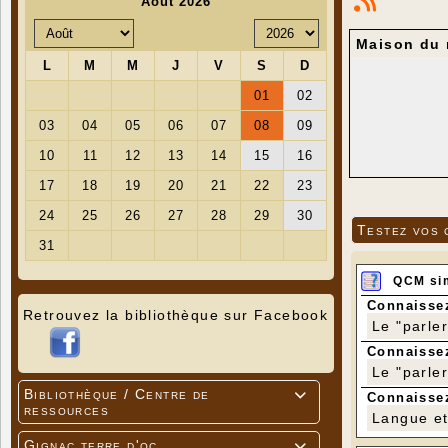
Maison du m
Testez vos 
QCM si
Connaissez
Retrouvez la bibliothèque sur Facebook
Le "parle
Connaissez
Le "parle
Bibliothèque / Centre de

Connaissez
ressources
Langue et 
Gignac terre d'oc
