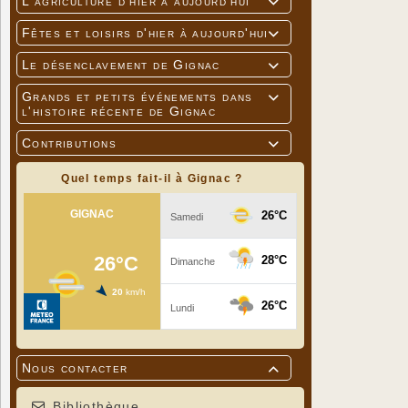
L'agriculture d'hier à aujourd'hui

Fêtes et loisirs d'hier à aujourd'hui

Le désenclavement de Gignac

Grands et petits événements dans

l'histoire récente de Gignac
Contributions

Quel temps fait-il à Gignac ?
Nous contacter

Bibliothèque