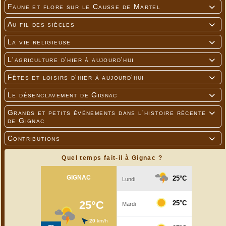
Faune et flore sur le Causse de Martel

Au fil des siècles

La vie religieuse

L'agriculture d'hier à aujourd'hui

Fêtes et loisirs d'hier à aujourd'hui

Le désenclavement de Gignac

Grands et petits événements dans l'histoire récente

de Gignac
Contributions

Quel temps fait-il à Gignac ?