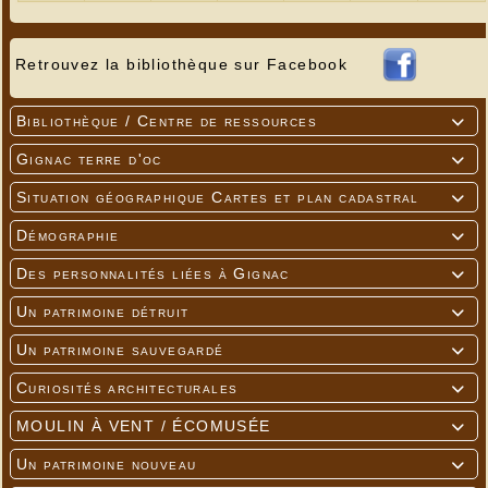
Retrouvez la bibliothèque sur Facebook
Bibliothèque / Centre de ressources

Gignac terre d'oc

Situation géographique Cartes et plan cadastral

Démographie

Des personnalités liées à Gignac

Un patrimoine détruit

Un patrimoine sauvegardé

Curiosités architecturales

MOULIN À VENT / ÉCOMUSÉE

Un patrimoine nouveau
