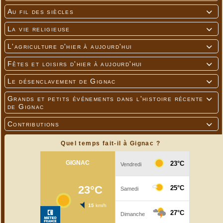
Au fil des siècles

La vie religieuse

L'agriculture d'hier à aujourd'hui

Fêtes et loisirs d'hier à aujourd'hui

Le désenclavement de Gignac

Grands et petits événements dans l'histoire récente

de Gignac
Contributions

Quel temps fait-il à Gignac ?