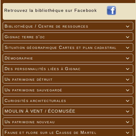
Retrouvez la bibliothèque sur Facebook
Bibliothèque / Centre de ressources

Gignac terre d'oc

Situation géographique Cartes et plan cadastral

Démographie

Des personnalités liées à Gignac

Un patrimoine détruit

Un patrimoine sauvegardé

Curiosités architecturales

MOULIN À VENT / ÉCOMUSÉE

Un patrimoine nouveau

Faune et flore sur le Causse de Martel
