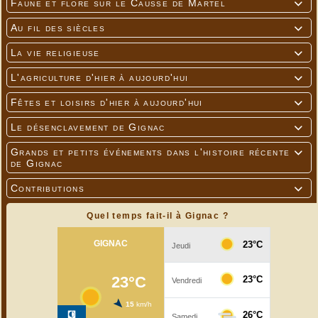
Faune et flore sur le Causse de Martel

Au fil des siècles

La vie religieuse

L'agriculture d'hier à aujourd'hui

Fêtes et loisirs d'hier à aujourd'hui

Le désenclavement de Gignac

Grands et petits événements dans l'histoire récente

de Gignac
Contributions

Quel temps fait-il à Gignac ?