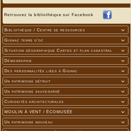
Retrouvez la bibliothèque sur Facebook
Bibliothèque / Centre de ressources

Gignac terre d'oc

Situation géographique Cartes et plan cadastral

Démographie

Des personnalités liées à Gignac

Un patrimoine détruit

Un patrimoine sauvegardé

Curiosités architecturales

MOULIN À VENT / ÉCOMUSÉE

Un patrimoine nouveau
