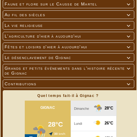
Faune et flore sur le Causse de Martel

Au fil des siècles

La vie religieuse

L'agriculture d'hier à aujourd'hui

Fêtes et loisirs d'hier à aujourd'hui

Le désenclavement de Gignac

Grands et petits événements dans l'histoire récente

de Gignac
Contributions

Quel temps fait-il à Gignac ?