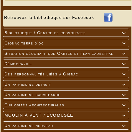
Retrouvez la bibliothèque sur Facebook
Bibliothèque / Centre de ressources

Gignac terre d'oc

Situation géographique Cartes et plan cadastral

Démographie

Des personnalités liées à Gignac

Un patrimoine détruit

Un patrimoine sauvegardé

Curiosités architecturales

MOULIN À VENT / ÉCOMUSÉE

Un patrimoine nouveau
