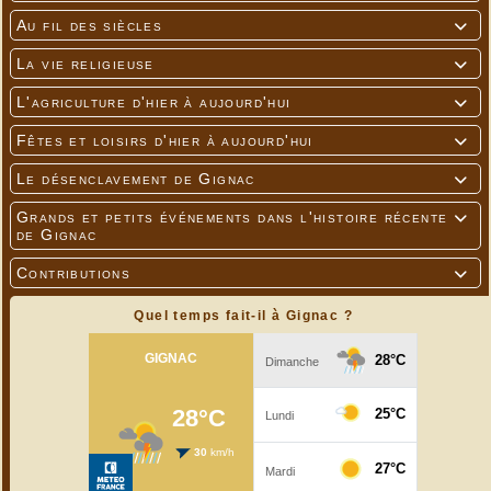
Au fil des siècles

La vie religieuse

L'agriculture d'hier à aujourd'hui

Fêtes et loisirs d'hier à aujourd'hui

Le désenclavement de Gignac

Grands et petits événements dans l'histoire récente

de Gignac
Contributions

Quel temps fait-il à Gignac ?