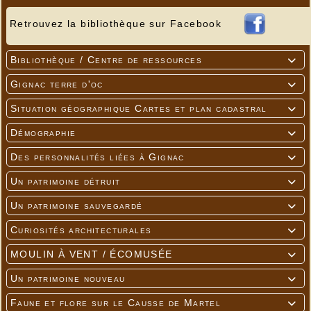
Retrouvez la bibliothèque sur Facebook
Bibliothèque / Centre de ressources

Gignac terre d'oc

Situation géographique Cartes et plan cadastral

Démographie

Des personnalités liées à Gignac

Un patrimoine détruit

Un patrimoine sauvegardé

Curiosités architecturales

MOULIN À VENT / ÉCOMUSÉE

Un patrimoine nouveau

Faune et flore sur le Causse de Martel
