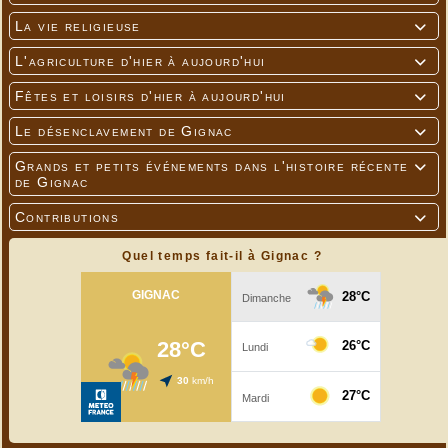
La vie religieuse

L'agriculture d'hier à aujourd'hui

Fêtes et loisirs d'hier à aujourd'hui

Le désenclavement de Gignac

Grands et petits événements dans l'histoire récente

de Gignac
Contributions

Quel temps fait-il à Gignac ?