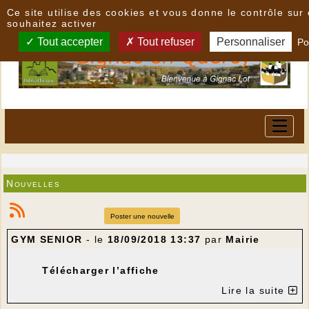
Panneau de gestion des cookies
Ce site utilise des cookies et vous donne le contrôle su
souhaitez activer
Tout accepter
Tout refuser
Personnaliser
Po
Nouvelles
Poster une nouvelle
GYM SENIOR
- le
18/09/2018 13:37
par
Mairie
Télécharger l’affiche
Lire la suite