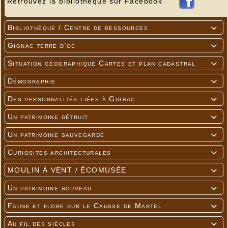
Retrouvez la bibliothèque sur Facebook
Bibliothèque / Centre de ressources

Gignac terre d'oc

Situation géographique Cartes et plan cadastral

Démographie

Des personnalités liées à Gignac

Un patrimoine détruit

Un patrimoine sauvegardé

Curiosités architecturales

MOULIN À VENT / ÉCOMUSÉE

Un patrimoine nouveau

Faune et flore sur le Causse de Martel

Au fil des siècles
