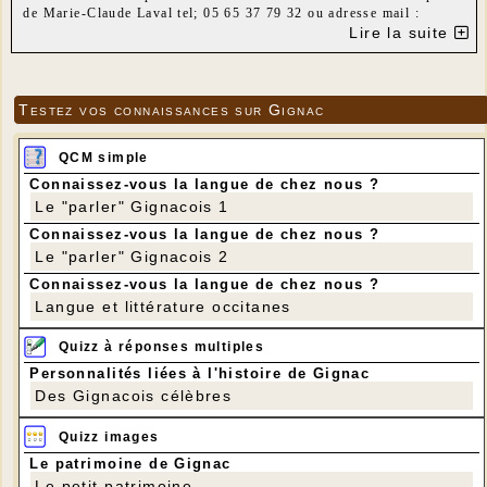
de Marie-Claude Laval tel; 05 65 37 79 32 ou adresse mail :
marie-claude.laval@wanadoo.fr au plus tard le
Lire la suite
mardi 25 septembre. Pour les jeux de société ils reprendrons
comme d'habitude le 2è mardi du mois de novembre.
Testez vos connaissances sur Gignac
QCM simple
Connaissez-vous la langue de chez nous ?
Le "parler" Gignacois 1
Connaissez-vous la langue de chez nous ?
Le "parler" Gignacois 2
Connaissez-vous la langue de chez nous ?
Langue et littérature occitanes
Quizz à réponses multiples
Personnalités liées à l'histoire de Gignac
Des Gignacois célèbres
Quizz images
Le patrimoine de Gignac
Le petit patrimoine