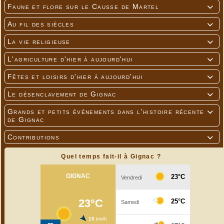
Faune et flore sur le Causse de Martel

Au fil des siècles

La vie religieuse

L'agriculture d'hier à aujourd'hui

Fêtes et loisirs d'hier à aujourd'hui

Le désenclavement de Gignac

Grands et petits événements dans l'histoire récente

de Gignac
Contributions

Quel temps fait-il à Gignac ?