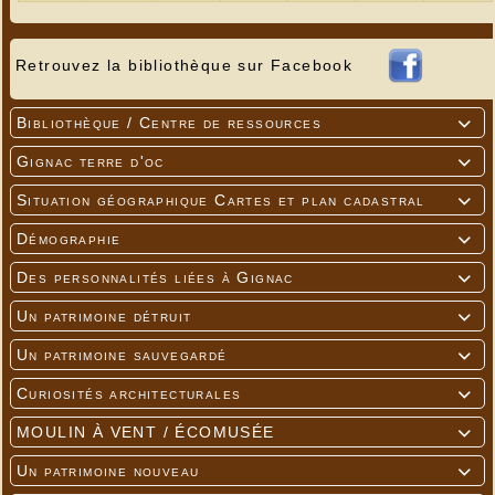
Retrouvez la bibliothèque sur Facebook
Bibliothèque / Centre de ressources

Gignac terre d'oc

Situation géographique Cartes et plan cadastral

Démographie

Des personnalités liées à Gignac

Un patrimoine détruit

Un patrimoine sauvegardé

Curiosités architecturales

MOULIN À VENT / ÉCOMUSÉE

Un patrimoine nouveau
