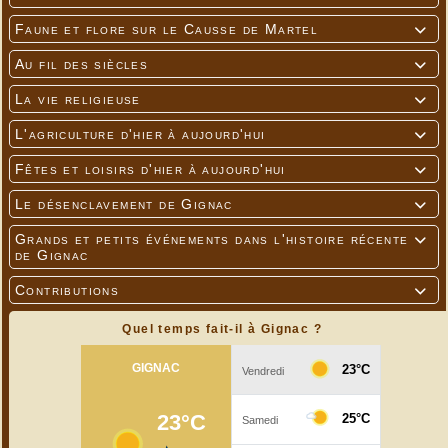
Faune et flore sur le Causse de Martel

Au fil des siècles

La vie religieuse

L'agriculture d'hier à aujourd'hui

Fêtes et loisirs d'hier à aujourd'hui

Le désenclavement de Gignac

Grands et petits événements dans l'histoire récente

de Gignac
Contributions

Quel temps fait-il à Gignac ?