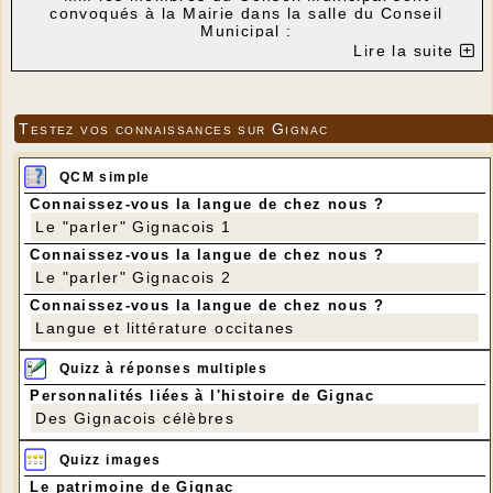
convoqués à la Mairie dans la salle du Conseil
Municipal :
Lire la suite
Le mardi 11 septembre 2018 à 20 h30
Gignac, le 05/09/2018
Le Maire
Testez vos connaissances sur Gignac
ORDRE DU JOUR :
1- Aménagement de la traverse RD 87, 15 et 34 -
Présentation du pré-diagnostic établi par le CAUE
QCM simple
du Lot ;
Connaissez-vous la langue de chez nous ?
2- Présentation et validation du rapport annuel 2017
Le "parler" Gignacois 1
du SIAEP du Blagour sur le prix et la qualité du
service de l’eau potable ;
Connaissez-vous la langue de chez nous ?
3- Subvention exceptionnelle à l’Association FNACA
Le "parler" Gignacois 2
pour l’organisation d’une exposition relative à la
commémoration du centenaire de l’Armistice de
Connaissez-vous la langue de chez nous ?
1918 et décision modificative correspondante ;
Langue et littérature occitanes
4- Sinistre relatif aux dégâts causés par le feu sur
le mur à ossature bois de la salle municipale -
Quizz à réponses multiples
Acceptation du remboursement de GROUPAMA et
Personnalités liées à l'histoire de Gignac
autorisation pour procéder à l’encaissement ;
Des Gignacois célèbres
5- Divers.
Quizz images
Le patrimoine de Gignac