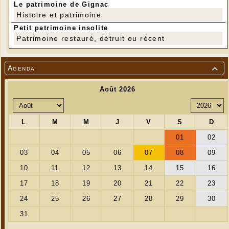
Le patrimoine de Gignac
Patrick Casteels - Francis Catry - Laurence
Avec :
Denys - Françoise Delahaye - Patrick Godard
Histoire et patrimoine
- Annie Pêcher
Petit patrimoine insolite
Entrée libre - Chapeau
Patrimoine restauré, détruit ou récent
Agenda
