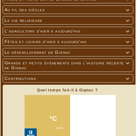
Au fil des siècles

La vie religieuse

L'agriculture d'hier à aujourd'hui

Fêtes et loisirs d'hier à aujourd'hui

Le désenclavement de Gignac

Grands et petits événements dans l'histoire récente

de Gignac
Contributions

Quel temps fait-il à Gignac ?