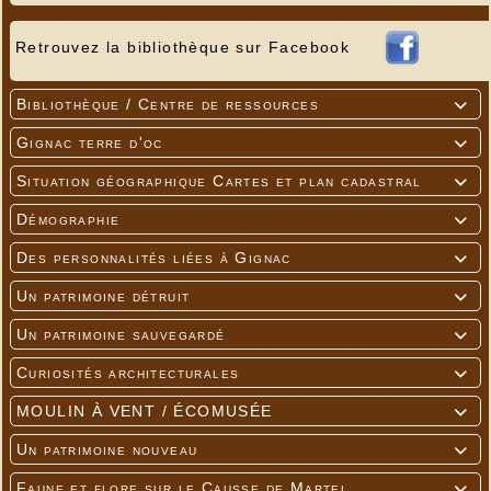
Retrouvez la bibliothèque sur Facebook
Bibliothèque / Centre de ressources

Gignac terre d'oc

Situation géographique Cartes et plan cadastral

Démographie

Des personnalités liées à Gignac

Un patrimoine détruit

Un patrimoine sauvegardé

Curiosités architecturales

MOULIN À VENT / ÉCOMUSÉE

Un patrimoine nouveau

Faune et flore sur le Causse de Martel
