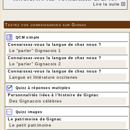
Lire la suite
PEUR" DE CUZANCE
---
Testez vos connaissances sur Gignac
QCM simple
Connaissez-vous la langue de chez nous ?
Le "parler" Gignacois 1
Connaissez-vous la langue de chez nous ?
Le "parler" Gignacois 2
Connaissez-vous la langue de chez nous ?
Langue et littérature occitanes
Quizz à réponses multiples
Personnalités liées à l'histoire de Gignac
Des Gignacois célèbres
---
Voici une petite présentation de notre dernière création "Un peu de
Quizz images
tenue, merde !" tirée d'un texte de Guy Foissy.
Une comédie très drôle et grinçante, récréation drôlatique à 6
Le patrimoine de Gignac
personnages, d'environ 1 heure... , sur la mort.
Le petit patrimoine
Mourir ne vous aura jamais autant fait rire !