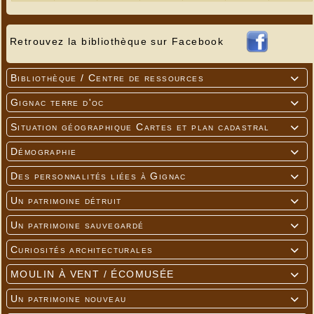
Retrouvez la bibliothèque sur Facebook
Bibliothèque / Centre de ressources

Gignac terre d'oc

Situation géographique Cartes et plan cadastral

Démographie

Des personnalités liées à Gignac

Un patrimoine détruit

Un patrimoine sauvegardé

Curiosités architecturales

MOULIN À VENT / ÉCOMUSÉE

Un patrimoine nouveau
