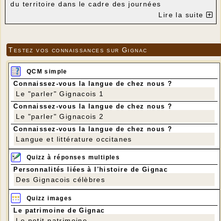
du territoire dans le cadre des journées
européennes du patrimoine les 15 et 16 septembre.
Lire la suite
Vous retrouverez le programme à l'adresse
suivante: https://www.pays-vallee-
dordogne.com/jep-2018/
Testez vos connaissances sur Gignac
QCM simple
Connaissez-vous la langue de chez nous ?
Le "parler" Gignacois 1
Connaissez-vous la langue de chez nous ?
Le "parler" Gignacois 2
Connaissez-vous la langue de chez nous ?
Langue et littérature occitanes
Quizz à réponses multiples
Personnalités liées à l'histoire de Gignac
Des Gignacois célèbres
Quizz images
Le patrimoine de Gignac
Le petit patrimoine