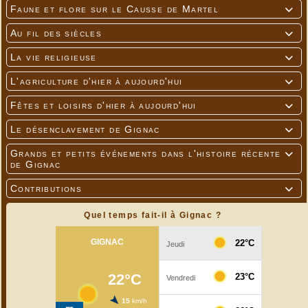
Faune et flore sur le Causse de Martel

Au fil des siècles

La vie religieuse

L'agriculture d'hier à aujourd'hui

Fêtes et loisirs d'hier à aujourd'hui

Le désenclavement de Gignac

Grands et petits événements dans l'histoire récente

de Gignac
Contributions

Quel temps fait-il à Gignac ?