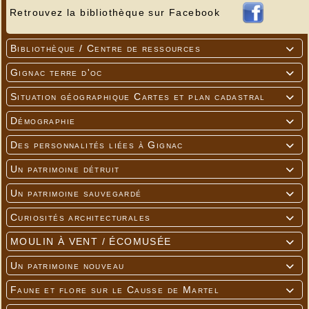
Retrouvez la bibliothèque sur Facebook
Bibliothèque / Centre de ressources

Gignac terre d'oc

Situation géographique Cartes et plan cadastral

Démographie

Des personnalités liées à Gignac

Un patrimoine détruit

Un patrimoine sauvegardé

Curiosités architecturales

MOULIN À VENT / ÉCOMUSÉE

Un patrimoine nouveau

Faune et flore sur le Causse de Martel
