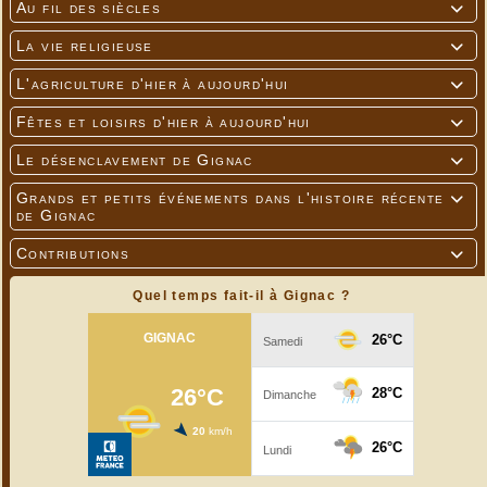
Au fil des siècles

La vie religieuse

L'agriculture d'hier à aujourd'hui

Fêtes et loisirs d'hier à aujourd'hui

Le désenclavement de Gignac

Grands et petits événements dans l'histoire récente

de Gignac
Contributions

Quel temps fait-il à Gignac ?