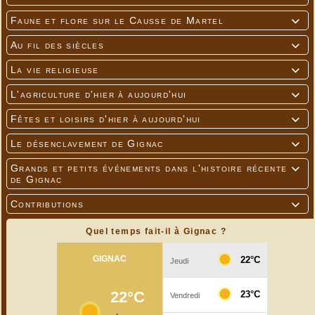
Faune et flore sur le Causse de Martel

Au fil des siècles

La vie religieuse

L'agriculture d'hier à aujourd'hui

Fêtes et loisirs d'hier à aujourd'hui

Le désenclavement de Gignac

Grands et petits événements dans l'histoire récente

de Gignac
Contributions

Quel temps fait-il à Gignac ?