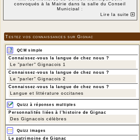
convoqués à la Mairie dans la salle du Conseil
Municipal :
Lire la suite
Le jeudi 30 août 2018 à 20 h30
Gignac, le 24/08/2018
Le Maire
Testez vos connaissances sur Gignac
ORDRE DU JOUR :
1- Adhésion à la ligue de l'Enseignement du Lot
saison 2018-2019 - Convention de mise à
QCM simple
disposition d'un volontaire en service civique ;
Connaissez-vous la langue de chez nous ?
2- Modification du temps de travail d'un emploi à
Le "parler" Gignacois 1
temps non complet ;
3- Divers.
Connaissez-vous la langue de chez nous ?
Le "parler" Gignacois 2
Connaissez-vous la langue de chez nous ?
Langue et littérature occitanes
Quizz à réponses multiples
Personnalités liées à l'histoire de Gignac
Des Gignacois célèbres
Quizz images
Le patrimoine de Gignac