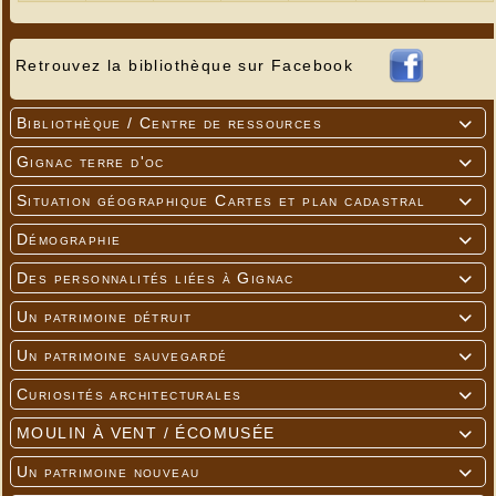
---
Retrouvez la bibliothèque sur Facebook
Bibliothèque / Centre de ressources

Gignac terre d'oc

Situation géographique Cartes et plan cadastral

Démographie

Des personnalités liées à Gignac

Un patrimoine détruit

Un patrimoine sauvegardé

Curiosités architecturales

MOULIN À VENT / ÉCOMUSÉE

Un patrimoine nouveau
---
