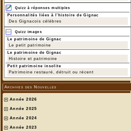
Quizz à réponses multiples
Personnalités liées à l'histoire de Gignac
Des Gignacois célèbres
Quizz images
Le patrimoine de Gignac
---
Le petit patrimoine
Photos Cathy Pluvinage
Le patrimoine de Gignac
Histoire et patrimoine
Petit patrimoine insolite
Patrimoine restauré, détruit ou récent
Archives des Nouvelles
Année 2026
Année 2025
Année 2024
Année 2023