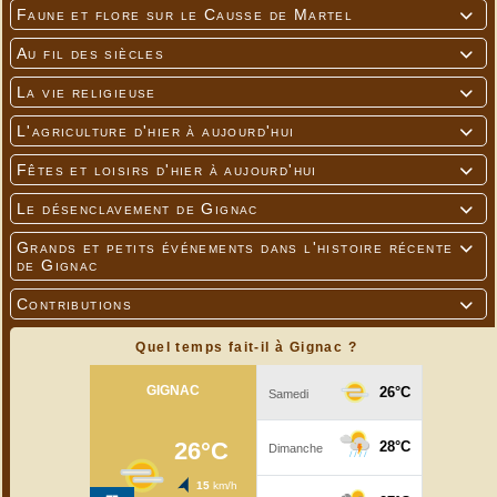
Faune et flore sur le Causse de Martel

Au fil des siècles

La vie religieuse

L'agriculture d'hier à aujourd'hui

Fêtes et loisirs d'hier à aujourd'hui

Le désenclavement de Gignac

Grands et petits événements dans l'histoire récente

de Gignac
Contributions

Quel temps fait-il à Gignac ?